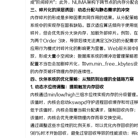
成"阶间碎片"；此外，NUMA架构下跨节点的内存分配
揭秘！专业充电桩项目软件开发商，
三、碎片化的深层诱因：动态分配与静态需求的冲突
内存碎片的形成是多种因素共同作用的结果。从分配策略角度看
哪些行业秘诀？
讯
系统中的实现存在固有缺陷。首次适应算法倾向于使用低
碎片，但会优先拆分大块内存，加剧外部碎片。例如，在频繁
为两个Order 3块，导致后续无法满足32KB的分配需
应用行为模式对碎片化的影响更为显著。Web
服务器
中
放，形成大量小空闲块；数据库系统的缓冲池管理策略若
配置不当也会加剧碎片化，如vm.min_free_kbyte
的内存页破坏物理内存的连续性。
四、伙伴系统的优化策略：从预防到治理的全链路方案
网
1. 动态水位线调整：提前触发内存回收
内核通过min/low/high三组水位线实现内存的分级
该值时，内核会启动kswapd守护进程回收缓存和可迁
低于该值时，内核会阻塞当前分配请求，强制回收内存；h
该值时，内核会优先使用物理内存而非交换空间。
通过调整这些水位线的比例关系，可以优化内存回收的时
98%时才开始回收，避免过早回收导致的性能波动；将l