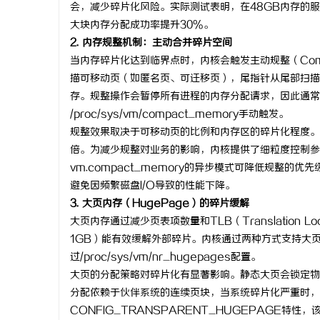
会，减少碎片化风险。实际测试表明，在48GB内存的服
大块内存分配成功率提升30%。
2. 内存规整机制：主动合并碎片空间
当内存碎片化达到临界点时，内核会触发主动规整（Com
描可移动页（如匿名页、可迁移页），尾指针从尾部扫描
存。规整操作会暂停所有进程的内存分配请求，因此通常在业
/proc/sys/vm/compact_memory手动触发。
规整效果取决于可移动页的比例和内存区的碎片化程度。在典
倍。为减少规整对业务的影响，内核提供了细粒度控制参数：vm.
vm.compact_memory的异步模式可降低规整的优
避免因频繁磁盘I/O导致的性能下降。
3. 大页内存（HugePage）的碎片缓解
大页内存通过减少页表项数量和TLB（Translation 
1GB）能有效缓解外部碎片。内核通过两种方式支持大页
过/proc/sys/vm/nr_hugepages配置。
大页的分配策略对碎片化有显著影响。静态大页会锁定物
分配依赖于伙伴系统的连续页块，当系统碎片化严重时，
CONFIG_TRANSPARENT_HUGEPAGE特