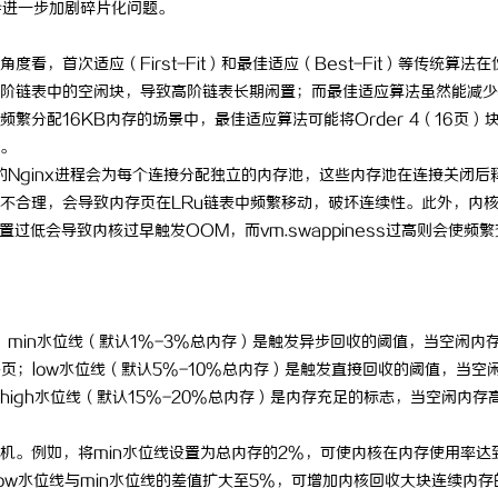
会进一步加剧碎片化问题。
究竟藏着
激光切管机：现代制造业的革命性工具
开店最怕“
，首次适应（First-Fit）和最佳适应（Best-Fit）等传统算法在
ai却天天给
阶链表中的空闲块，导致高阶链表长期闲置；而最佳适应算法虽然能减少
分配16KB内存的场景中，最佳适应算法可能将Order 4（16页）
求。
的Nginx进程会为每个连接分配独立的内存池，这些内存池在连接关闭后
不合理，会导致内存页在LRu链表中频繁移动，破坏连续性。此外，内
s设置过低会导致内核过早触发OOM，而vm.swappiness过高则会使频
管理。min水位线（默认1%-3%总内存）是触发异步回收的阈值，当空闲内
移页；low水位线（默认5%-10%总内存）是触发直接回收的阈值，当空
igh水位线（默认15%-20%总内存）是内存充足的标志，当空闲内存
机。例如，将min水位线设置为总内存的2%，可使内核在内存使用率达
ow水位线与min水位线的差值扩大至5%，可增加内核回收大块连续内存