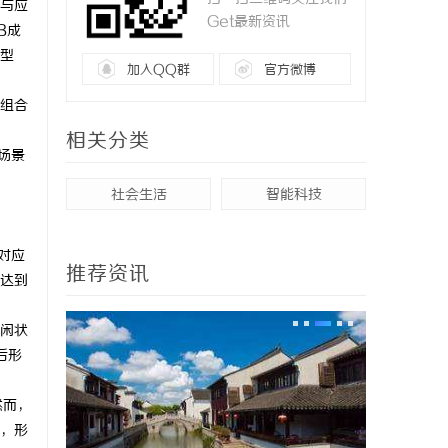
与应
Get最新资讯
B成
型
加入QQ群
官方微博
组合
相关分类
场景
社会生活
智能科技
对应
推荐资讯
达到
闲状
后形
然而，
，形