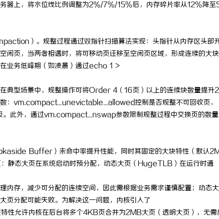
务器上，将水位线比例调整为2%/7%/15%后，内存碎片率从12%降至
paction）。规整过程通过双指针扫描算法实现：头指针从内存区头部
空闲页，当两者相遇时，将可移动页迁移至空闲页区域，形成连续的大块
务低峰期（如凌晨）通过echo 1 >
型场景中，规整操作可将Order 4（16页）以上的连续块数量提升2
compact_unevictable_allowed控制是否规整不可回收页，
先级。此外，通过vm.compact_nswap参数限制规整过程中交换页的数
Lookaside Buffer）未命中率提升性能，同时其固定的大块特性（默认2
：静态大页在系统启动时预分配，动态大页（HugeTLB）在运行时通
理内存，减少可分配的连续空间，因此需根据业务需求谨慎配置；动态大
大页分配可能失败。为解决这一问题，内核引入了
性，该特性允许内核在后台将多个4KB页合并为2MB大页（透明大页），无需