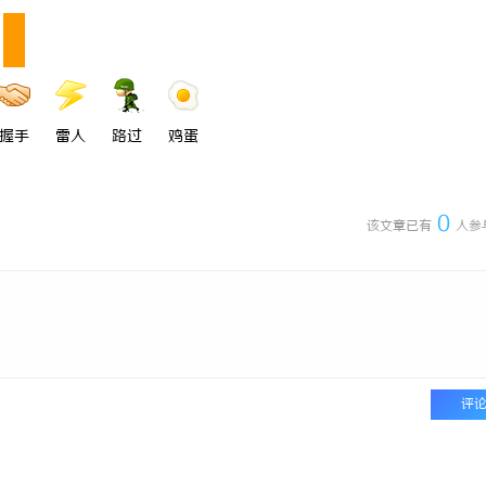
握手
雷人
路过
鸡蛋
0
该文章已有
人参
评