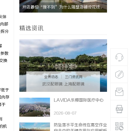
搜不到”为什么隔壁店铺没花钱，
全面解析免费信息发布网的作用与优
伙伴
他免费派单？
造高效信息交流平台
内部
精选资讯
块拆分
释
核参数
繁交换
业界动态
|
三门资讯网
武汉配眼镜 上海配眼镜
存低于
闲内存
LAVIDA乐樱国际医疗中心
高于
2026-08-07
到
防坠落水平生命线在高空作业
的机