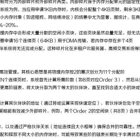
制可分为内部碎片和外部碎片两类。内部碎片源于内存分配单元的固定性
x系统为例，当应用申请1KB内存时，内核会分配整个4KB页帧，剩余3K
小内存对象（如进程栈、网络缓冲区）的场景中尤为显著，据统计，在典
-20%。
理内存中会形成大量分散的空闲小页块，这些页块虽然总量充足，但无法
申请16个连续页（64KB）用于DMA传输，若内存中存在多个4页
伙伴系统将无法完成分配。这种碎片化在多租户云服务器、高频交易系统等
的高效管理。其核心思想是将物理内存按2的幂次划分为11个分配阶
N个连续页时，系统首先计算所需阶数（如8页对应Order 3），然后从
更高阶链表，将大块分裂为两个等大的伙伴块，直至找到合适大小的块或
计算其伙伴块的地址（通过异或运算实现快速定位），若伙伴块也处于空
策略能有效减少外部碎片，例如，两个Order 2的空闲块（共8页）合并
配效率，以及通过严格伙伴关系（地址连续且大小相等）确保合并的可靠性。
配和释放不同大小的内存块时，可能导致某些阶的链表长期处于半满状态