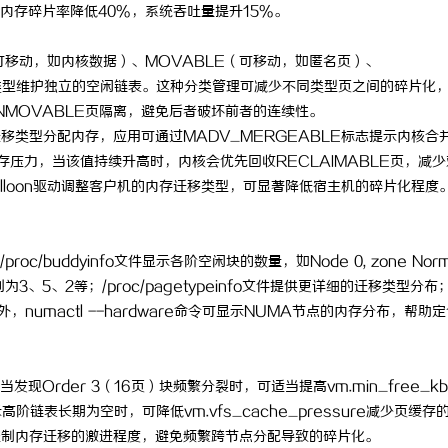
内存碎片率降低40%，系统吞吐量提升15%。
可移动，如内核数据）、MOVABLE（可移动，如匿名页）、
种类型维护独立的空闲链表。这种分类管理可减少不同类型页之间的碎片化
NMOVABLE页隔离，避免后者破坏前者的连续性。
PI支持按迁移类型分配内存，应用可通过MADV_MERGEABLE标志提示内核合
监控内存压力，当该值持续升高时，内核会优先回收RECLAIMABLE页，减少
-balloon驱动调整客户机的内存迁移类型，可显著降低宿主机的碎片化程度
buddyinfo文件显示各阶空闲块的数量，如Node 0, zone Norma
闲块数分别为3、5、2等；/proc/pagetypeinfo文件提供更详细的迁移类型分布
外，numactl --hardware命令可显示NUMA节点的内存分布，帮助
rder 3（16页）块频繁分裂时，可适当提高vm.min_free_kby
示高阶链表长期为空时，可降低vm.vfs_cache_pressure减少页缓存
g参数控制内存迁移的激进程度，避免频繁跨节点分配导致的碎片化。