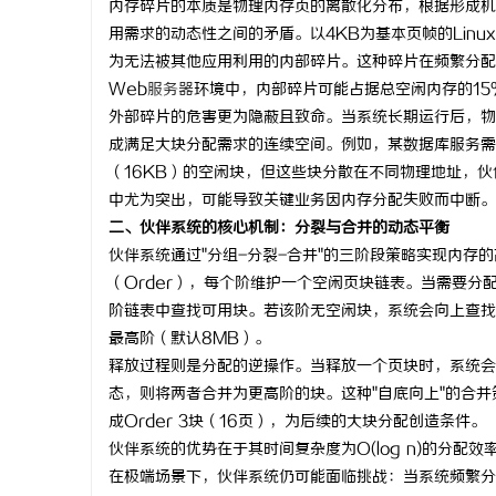
内存碎片的本质是物理内存页的离散化分布，根据形成机
用需求的动态性之间的矛盾。以4KB为基本页帧的Linu
为无法被其他应用利用的内部碎片。这种碎片在频繁分配
Web
服务器
环境中，内部碎片可能占据总空闲内存的15%
外部碎片的危害更为隐蔽且致命。当系统长期运行后，物
门
成满足大块分配需求的连续空间。例如，某数据库服务需要
（16KB）的空闲块，但这些块分散在不同物理地址，
中尤为突出，可能导致关键业务因内存分配失败而中断。
二、伙伴系统的核心机制：分裂与合并的动态平衡
伙伴系统通过"分组-分裂-合并"的三阶段策略实现内存
（Order），每个阶维护一个空闲页块链表。当需要分配
阶链表中查找可用块。若该阶无空闲块，系统会向上查找
最高阶（默认8MB）。
资
释放过程则是分配的逆操作。当释放一个页块时，系统会
态，则将两者合并为更高阶的块。这种"自底向上"的合并
成Order 3块（16页），为后续的大块分配创造条件。
伙伴系统的优势在于其时间复杂度为O(log n)的分
在极端场景下，伙伴系统仍可能面临挑战：当系统频繁分