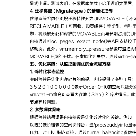
显式申请。测试表明，在数据库负载下启用透明大页后，
4. 迁移类型（Migratetype）的精细化控制
伙伴系统将内存页按迁移特性分为UNMOVABLE（不
RECLAIMABLE（可回收，如页缓存）等类型，每
如，将频繁分配和释放的MOVABLE页与长期占用的U
内核通过alloc_pages_exact_node()等A
移动页。此外，vm.memory_pressure参数可
MOVABLE页的干扰。在虚拟化场景中，通过virtio
五、优化实践：从监控到调优的全流程方案
1. 碎片化状态监控
实时监控是优化内存碎片的前提。内核提供了多种工具：/proc/
3 5 2 0 1 0 0 0 0 0 0表示Order 0-10的空
vmstat -m命令可查看内存池（Slab）的碎片情况。此
节点碎片问题。
2. 参数调优策略
根据监控结果调整内核参数是优化碎片化的关键。例如，当发现O
以增加低阶链表的空闲块储备；当/proc/buddyinfo显
压力。对于NUMA系统，通过numa_balancin