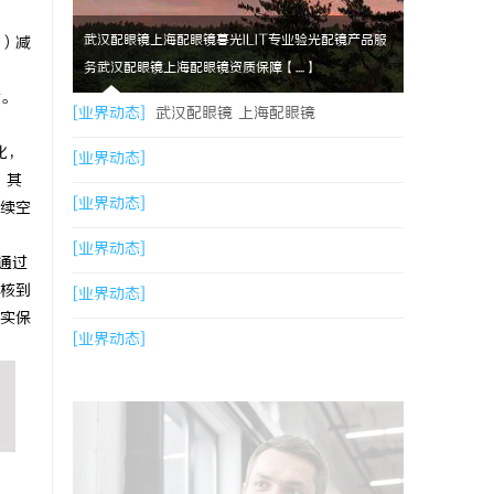
武汉配眼镜上海配眼镜暮光ILIT专业验光配镜产品服
e）减
务武汉配眼镜上海配眼镜资质保障【....】
片。
[业界动态]
武汉配眼镜 上海配眼镜
化，
[业界动态]
，其
[业界动态]
续空
[业界动态]
通过
核到
[业界动态]
实保
[业界动态]