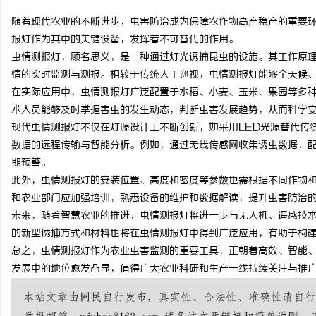
随着现代农业的不断进步，虫害防治成为保障农作物高产稳产的重要
报灯作为其中的关键设备，发挥着不可替代的作用。
虫情测报灯，顾名思义，是一种通过灯光诱捕昆虫的设施。其工作原
情的实时监测与测报。相较于传统人工巡视，虫情测报灯能够全天候
门
在实际应用中，虫情测报灯广泛配置于水稻、小麦、玉米、果园等多
术人员能够及时掌握害虫的发生动态，判断虫害发展趋势，从而科学
现代虫情测报灯不仅在灯源设计上不断创新，如采用LED光源替代传
数据的远程传输与智能分析。例如，通过无线传感网收集诱虫数据，
期预警。
此外，虫情测报灯的安装位置、高度和密度等参数也需根据不同作物
和农业部门应加强培训，熟悉设备的维护和数据解读，提升虫害防治
未来，随着智慧农业的推进，虫情测报灯将进一步与无人机、遥感技
资
的新型诱捕方式和材料也将在虫情测报灯中得到广泛应用，有助于构
总之，虫情测报灯作为农业虫害监测的重要工具，正朝着高效、智能
发展中的地位愈发凸显，值得广大农业科研和生产一线持续关注与推