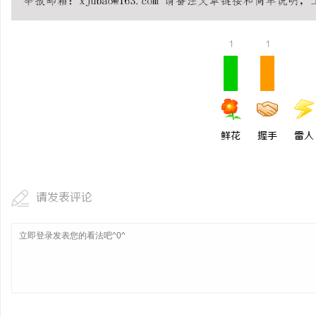
揭秘！专业充电桩项目软
哪些行业秘诀？
1
1
讯
鲜花
握手
雷人
网
请发表评论