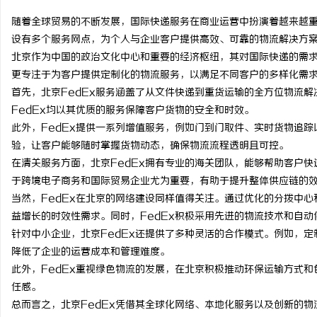
随着全球贸易的不断发展，国际快递服务在商业运营中扮演着越来越重
设有多个服务网点，为个人与企业客户提供高效、可靠的物流解决方
北京作为中国的政治文化中心和重要的经济枢纽，其对国际快递的需求
更专注于为客户提供定制化的物流服务，以满足不同客户的多样化需
门
首先，北京FedEx服务涵盖了从文件快递到重货运输的全方位物流
FedEx均以其优质的服务保障客户货物的安全和时效。
此外，FedEx提供一系列增值服务，例如门到门取件、实时货物追
验，让客户能够随时掌握货物动态，确保物流流程透明且可控。
在清关服务方面，北京FedEx拥有专业的海关团队，能够帮助客户
于跨境电子商务和国际贸易企业尤为重要，有助于提升整体供应链的
当然，FedEx在北京的网络建设同样值得关注。通过优化的分拨中心
益增长的时效性需求。同时，FedEx积极采用先进的物流技术和自
资
针对中小企业，北京FedEx还提供了多种灵活的合作模式。例如，
降低了企业的运营成本和管理难度。
此外，FedEx重视绿色物流的发展，在北京积极推动环保运输方式
任感。
总而言之，北京FedEx凭借其全球化网络、本地化服务以及创新的