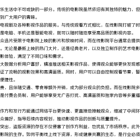
乐生活中不可或缺的一部分。传统的电影院虽然依旧有其独特的魅力，但
到广大用户的青睐。
电视剧及各种影视作品的服务。与传统观看方式相比，在线影院打破了时
是电脑、手机还是智能电视，就可以随时随地享受高品质的影视内容。
众选片受限于电影院上映的影片和放映时间，而在线影院平台通常会提供
。无论是最新上映的热门大片，还是经典老片，以及独立制作的艺术电影
影体验，满足了不同口味和需求。
大数据分析用户喜好，精准推送相关影视作品，使得观众能够更快发现感
证了流畅的观影效果和高清画质。同时，用户可以自由控制观看节奏，暂
便捷性。
贵，且伴随交通、零食等额外开销，成为部分观众的负担。而在线影院多
是付费会员制，用户能够享受无广告打扰、高清画质和独家内容等多重福
作方和发行方能通过网络平台更快速、更直接地接触观众，缩减了中间环
众偏好，指导后续内容规划，推动影视作品的创新与质量提升。
突出，盗版资源的存在不仅侵害了创作方利益，也扰乱了市场秩序。此外
影院的生存。如何平衡线上线下资源，形成健康共赢的生态，是行业必须