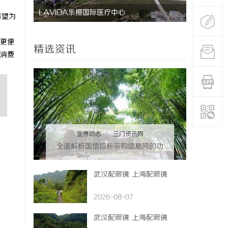
防坠落水平生命线在高空作业安全中的关键作
武汉配眼镜
有望为
。
用与应用解析
更便
精选资讯
消费
业界动态
|
三门资讯网
全面解析国信招标采购信息网的功
能与优势
武汉配眼镜 上海配眼镜
2026-08-07
武汉配眼镜 上海配眼镜