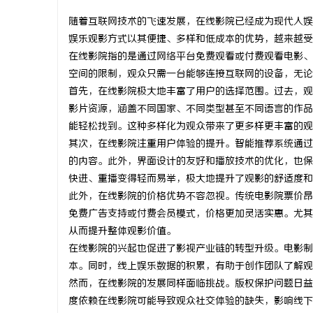
随着互联网技术的飞速发展，在线影院已经成为现代人娱
娱乐观影方式以其便捷、多样和低成本的优势，越来越受
在线影院指的是通过网络平台免费观看或付费观看电影、
空间的限制，观众只需一台能够连接互联网的设备，无论
门
首先，在线影院极大地丰富了用户的选择范围。过去，观
影片资源，涵盖不同国家、不同类型甚至不同语言的作品
能轻松找到。这种多样化为观众带来了更多样更丰富的观
其次，在线影院注重用户体验的提升。智能推荐系统通过
的内容。此外，界面设计的友好和播放技术的优化，也保
快进、重播变得轻而易举，极大地提升了观影的舒适度和
此外，在线影院的价格优势不容忽视。传统电影院票价昂
免费广告支持或付费会员模式，价格更加灵活实惠。尤其
资
从而提升整体观影价值。
在线影院的兴起也促进了影视产业链的转型升级。电影制
本。同时，线上娱乐数据的积累，有助于创作团队了解观
然而，在线影院的发展同样面临挑战。版权保护问题日益
度依赖在线影院可能导致观众社交体验的缺失，影响线下