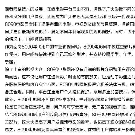
随着网络技术的发展，在线电影平台层出不穷，满足了广大影迷不同
源和良好的用户体验，逐渐成为广大影迷尤其是80后和90后一代观
8090电影网专注于提供海量的电影、电视剧及综艺节目资源，涵盖
同步更新最新热映影片，满足不同年龄层观众的观影偏好。同时，该
门
的情况下，也能顺畅观看。
作为面向8090年代用户的专业影视网站，8090电影网不仅注重影
作便捷，用户能够快速找到自己喜欢的影片，并支持按照类型、年代
乐趣。
除了丰富的影视内容，8090电影网还设有详细的影片介绍和用户评
动氛围。这不仅让用户在选择影片时更加有的放矢，也推动了影迷之
在版权保护和内容安全方面，8090电影网积极遵守相关法律法规，
合法合规。同时，平台注重用户个人隐私保护，采用多重加密技术，
资
此外，8090电影网不断优化技术架构，提升服务器稳定性和播放速
论是在PC端还是移动端，用户均可享受高清、无广告的观看环境，随
结合80后和90后用户的收藏习惯和观影喜好，8090电影网还推出
关影片。这大大提高了用户发现新电影的效率，也拓宽了观众的影视
总之，8090电影网凭借其丰富的影视资源、优秀的用户体验和严格的