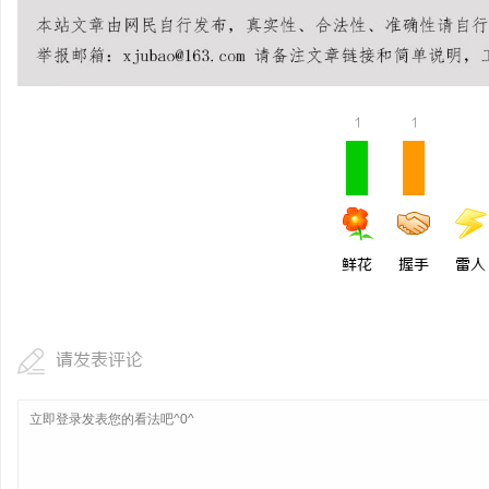
揭秘！专业充电桩项目软
哪些行业秘诀？
讯
1
1
鲜花
握手
雷人
网
请发表评论