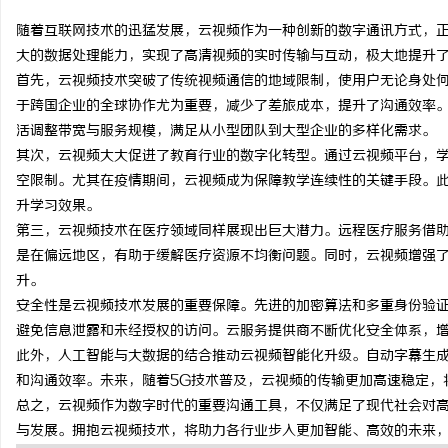
随着互联网技术的迅猛发展，云视频作为一种创新的数字通讯方式，
大的数据处理能力，实现了高清视频的实时传输与互动，极大地提升
首先，云视频技术突破了传统视频通信的地域限制，使用户无论身处
于跨国企业的全球协作尤为重要，减少了差旅成本，提升了沟通效率
门
活调整带宽与服务规模，满足从小型团队到大型企业的多样化需求。
其次，云视频大大促进了教育行业的数字化转型。通过云视频平台，
空限制。尤其在疫情期间，云视频成为保障教学连续性的关键手段。
升学习效果。
第三，云视频技术在医疗领域同样展现出巨大潜力。远程医疗服务借
是在偏远地区，有助于缓解医疗资源不均衡问题。同时，云视频增强
升。
安全性是云视频技术发展的重要保障。先进的加密算法和多重身份验
资
避免信息泄露和未经授权的访问。云服务提供商不断优化安全体系，
此外，人工智能与大数据的结合推动云视频智能化升级。自动字幕生
和沟通效率。未来，随着5G技术普及，云视频的传输更加高速稳定，
总之，云视频作为数字时代的重要沟通工具，不仅满足了现代社会对
与发展。拥抱云视频技术，将助力各行业步入更加智能、高效的未来