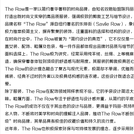
The Row是一家以简约奢华著称的时尚品牌，由知名双胞胎姐妹玛
打造出既时尚又实穿的高品质服装，强调极致的剪裁工艺与细节设计
品牌名称“The Row”源自纽约著名的乐排街（Savile Row）
极力推崇极简主义，摒弃繁复的装饰，注重面料的选择和结构的设计
门
在时尚行业中，The Row被誉为“简约设计的典范”，它不仅仅是一
盖女装、配饰、鞋履及包袋，每一件作品都体现出品牌对品质与细节
面料选择上，The Row极为讲究，经常采用纯羊绒、丝绸、上等棉
造，确保穿着者体验到顶级的舒适感与耐用度。其服装的剪裁极具匠
The Row的设计理念融合了复古与现代元素，极简却不单调，优雅
裤装、经典不过时的外套以及极具结构感的连衣裙。这些设计既适合
爱。
除了服装，The Row在配饰领域同样表现不俗。它的手袋设计简洁
资
睐。鞋履方面，The Row专注于舒适性与设计感并重，从简约的平
The Row的成功不仅在于其出色的设计与品质，更得益于玛丽-凯
名人物，不断将对美学和时尚的理解注入品牌，推动The Row不断
级”时尚品牌，其单品具有极佳的收藏价值和持久的流行度。
近年来，The Row也积极探索环保与可持续发展的理念，逐步采用