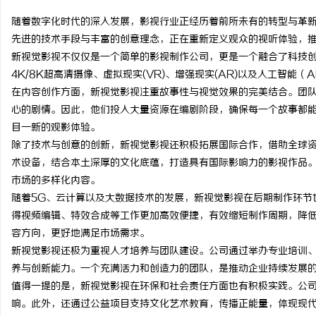
随着数字化时代的深入发展，影视行业正经历着前所未有的转型与革
先进的技术手段与丰富的创意理念，正在重新定义观众的视听体验，
新视觉影视不仅仅是一个简单的影视制作公司，更是一个融合了科技
4K/8K超高清摄像、虚拟现实(VR)、增强现实(AR)以及人工智能
门
在内容创作方面，新视觉影视注重故事性与视觉效果的完美结合。团
心的剧情。因此，他们投入大量资源在编剧阶段，确保每一个故事都
目一新的观影体验。
除了技术与创意的创新，新视觉影视还积极拓展国际合作，借助全球
术设备，结合本土深厚的文化底蕴，打造具有国际影响力的影视作品
市场的多样化内容。
随着5G、云计算以及大数据技术的发展，新视觉影视在后期制作环节
得视频编辑、特效合成等工作更加高效便捷，有效缩短制作周期，降
资
容方向，更好地满足市场需求。
新视觉影视还极为重视人才培养与团队建设。公司通过举办专业培训
养与创新能力。一个充满活力和创造力的团队，是推动企业持续发展
值得一提的是，新视觉影视在环保和社会责任方面也有积极实践。公
响。此外，还通过公益项目支持文化艺术教育，传播正能量，体现现