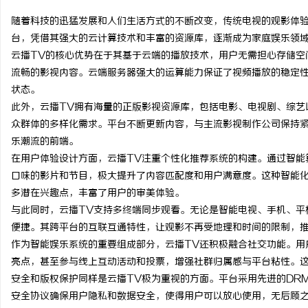
随着科技的迅猛发展和人们生活方式的不断改变，传统电视的观影体验
台，凭借其强大的云计算技术和丰富的资源库，逐渐成为家庭娱乐领
云播TV的核心优势在于其基于云端的播放技术，用户无需担心存储空
流畅的影视内容。云端服务器强大的运算能力保证了视频播放的稳定
门
状态。
此外，云播TV拥有海量的正版影视资源库，包括电影、电视剧、综艺
众群体的多样化需求。平台不断更新内容，与主流影视制作公司保持
乐潮流的前端。
在用户体验设计方面，云播TV注重个性化推荐系统的构建。通过智能
口味的影片和节目，极大提升了内容匹配度和用户满意度。这种智能
多潜在兴趣点，丰富了用户的审美体验。
与此同时，云播TV支持多终端同步观看。无论是智能电视、手机、平
资
便捷。其跨平台的互联互通特性，让观影不再受地理和时间的限制，
作为智能娱乐系统的重要组成部分，云播TV还积极融合社交功能。用
亮点，甚至参与线上互动活动和投票，增强社群归属感与平台粘性。
安全和版权保护同样是云播TV极为重视的方面。平台采用先进的DR
安全协议确保用户隐私和数据安全，使得用户可以放心使用，无后顾