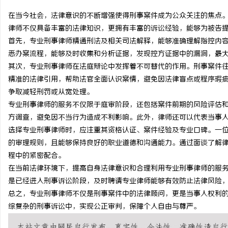
在当今社会，法律意识的不断增强使得刑事案件成为公众关注的焦点
律师不仅具备丰富的法律知识，更拥有丰富的诉讼经验，能够为被告
首先，专业刑事律师精通刑法及相关司法解释，能够准确理解指控内
悉办案流程，能够及时收集和分析证据，发现控方证据中的漏洞，最
门
其次，专业刑事律师在法庭辩论中发挥着不可替代的作用。刑事案件
精准的法律引用，帮助法官全面认识案情，避免因法律盲点或程序瑕
争取减轻刑罚或从宽处理。
专业刑事律师的服务不仅限于庭审阶段，还包括案件前期的风险评估
方调查，避免因不当行为造成不利影响。此外，律师还可以代表当事
选择专业刑事律师时，应注重其资格认证、案件经验及专业口碑。一
的审理规则，且能够保持良好的职业道德和沟通能力。通过面谈了解
程中的紧密配合。
资
在当前法律环境下，提高自身法律意识和合理利用专业刑事律师的服
是已经进入刑事诉讼阶段，及时聘请专业律师能够有效防止法律风险
总之，专业刑事律师不仅是刑事案件中的法律顾问，更是当事人权利
综复杂的刑事诉讼中，实现公正审判，保障个人自由与尊严。