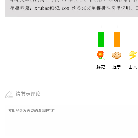
贝净 AC 国际医疗实验
全解析
讯
1
1
鲜花
握手
雷人
网
请发表评论