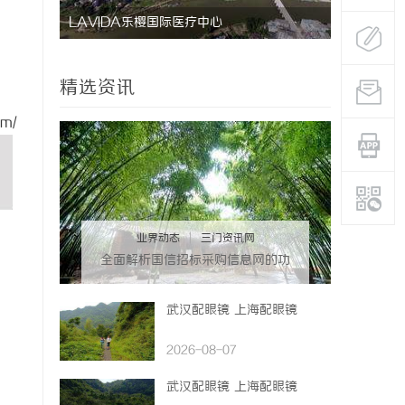
LAVIDA乐樱国际医疗中心
防坠落水平
用与应用解
精选资讯
om/
业界动态
|
三门资讯网
全面解析国信招标采购信息网的功
能与优势
武汉配眼镜 上海配眼镜
2026-08-07
武汉配眼镜 上海配眼镜