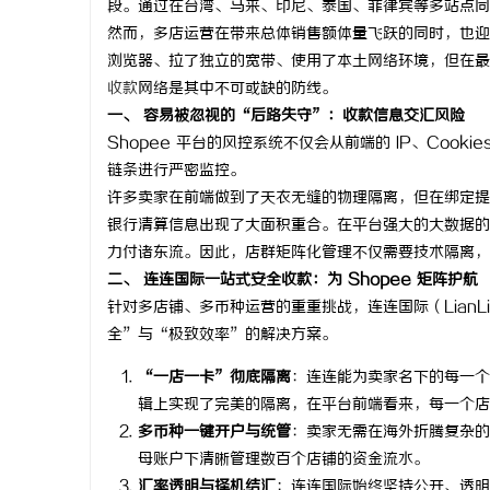
段。通过在台湾、马来、印尼、泰国、菲律宾等多站点同
然而，多店运营在带来总体销售额体量飞跃的同时，也迎
浏览器、拉了独立的宽带、使用了本土网络环境，但在最
收款
网络是其中不可或缺的防线。
一、 容易被忽视的“后路失守”：收款信息交汇风险
门
Shopee 平台的风控系统不仅会从前端的 IP、Co
链条进行严密监控。
许多卖家在前端做到了天衣无缝的物理隔离，但在绑定提
银行清算信息出现了大面积重合。在平台强大的大数据的
力付诸东流。因此，店群矩阵化管理不仅需要技术隔离，
二、 连连国际一站式安全收款：为 Shopee 矩阵护航
针对多店铺、多币种运营的重重挑战，连连国际（LianLia
全”与“极致效率”的解决方案。
资
“一店一卡”彻底隔离
：连连能为卖家名下的每一个
辑上实现了完美的隔离，在平台前端看来，每一个店
多币种一键开户与统管
：卖家无需在海外折腾复杂
母账户下清晰管理数百个店铺的资金流水。
汇率透明与择机结汇
：连连国际始终坚持公开、透明