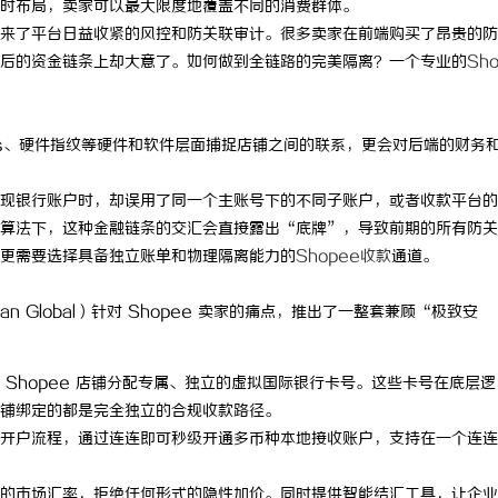
时布局，卖家可以最大限度地覆盖不同的消费群体。
来了平台日益收紧的风控和防关联审计。很多卖家在前端购买了昂贵的防
后的资金链条上却大意了。如何做到全链路的完美隔离？一个专业的
Sh
okies、硬件指纹等硬件和软件层面捕捉店铺之间的联系，更会对后端的财务
现银行账户时，却误用了同一个主账号下的不同子账户，或者收款平台的
算法下，这种金融链条的交汇会直接露出“底牌”，导致前期的所有防关
更需要选择具备独立账单和物理隔离能力的
Shopee收款
通道。
n Global）针对 Shopee 卖家的痛点，推出了一整套兼顾“极致安
 Shopee 店铺分配专属、独立的虚拟国际银行卡号。这些卡号在底层逻
铺绑定的都是完全独立的合规收款路径。
的开户流程，通过连连即可秒级开通多币种本地接收账户，支持在一个连连
的市场汇率，拒绝任何形式的隐性加价。同时提供智能结汇工具，让企业