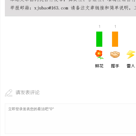
武汉配眼镜 上海配眼镜
激光焊接系列：高效、精
方案
讯
1
1
鲜花
握手
雷人
网
请发表评论