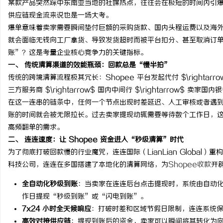
某款产品突然踩中东南亚当地的社媒热点，往往会在极短的时间内引
供应链现金流来说也是一场大考。
爆单意味着卖家需要瞬间垫付巨额的采购货款、国内头程运费以及海
就会面临无钱向工厂拿货、导致发货超时而被平台扣分、甚至取消订
账”？这是考量企业核心竞争力的关键指标。
门
一、 传统清算渠道的效能瓶颈：回款总是“慢半拍”
传统的跨境清算流程极其冗长：Shopee 平台发起代付 $\rightarrow$ 海
三方服务商 $\rightarrow$ 国内中间行 $\rightarrow$ 卖家国
在这一连串的链条中，任何一个节点出现时差延迟、人工审核或者遇
账的时间就会被无限拉长。过去卖家提现动辄需要等待数个工作日，
高频翻单的需求。
二、 连连速度：让 Shopee 资金进入“秒级清算”时代
为了彻底打破回款慢的行业魔咒，连连国际（LianLian Globa
资
科技公司，连连在多国搭建了本地化的清算网络，为
Shopee收款
开
全自动化秒级到账
：当卖家在连连后台点击提现时，系统由自动
作日提现“秒级到账”或“闪电到账”。
7x24 小时全天候响应
：打破时差和区域节假日限制，连连系统
高效对接供应链
：提现到账后的资金，卖家可以瞬间将其转化为