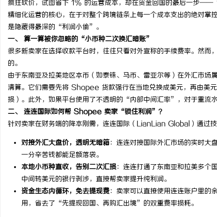
疯狂砍价，试图省下 1% 的运营成本，却在资金回国的最后一步—
精细化运营的核心，在于对整个跨境链条上每一个成本支出的绝对掌
是隐藏得最深的“利润小偷”。
一、 算一算被你忽略的“小币种二次换汇暗账”
很多新卖家在选择收款平台时，往往只看对外宣称的手续费率。然而，
门
的。
由于东南亚及拉美地区本币（如泰铢、马币、雷亚尔等）在外汇市场
清算。它们需要先将 Shopee 货款强行在当地兑换成美元，再由
损）。此外，如果平台使用了不透明的“内部中间汇率”，对于重流水的
二、 连连国际如何帮 Shopee 卖家“锁住利润”？
针对卖家在财务端的降本刚需，连连国际（LianLian Global）通
对接外汇大盘价，透明无暗箱
：连连对接国际外汇市场的实时大
一分辛苦钱都能足额落袋。
资
本地小币种直收，告别二次汇损
：连连打通了东南亚和拉美多个
中间转美元的银行剥涉，直接帮卖家提升纯利润。
资金生态内循环，免去提现费
：卖家可以直接使用连连账户里的
用，省去了“先提现回国、再购汇出境”的双重费率损耗。