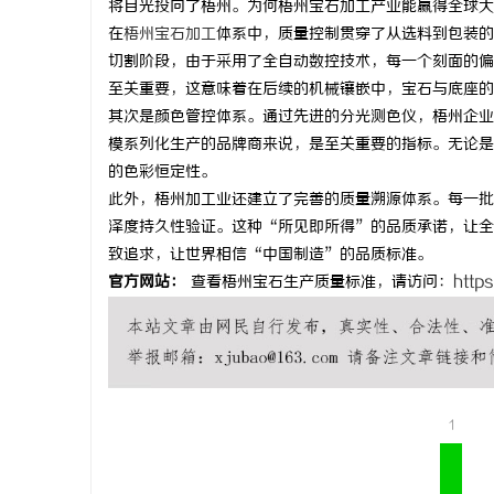
将目光投向了梧州。为何梧州宝石加工产业能赢得全球大
在
梧州宝石加工
体系中，质量控制贯穿了从选料到包装的
切割阶段，由于采用了全自动数控技术，每一个刻面的偏
至关重要，这意味着在后续的机械镶嵌中，宝石与底座的
其次是颜色管控体系。通过先进的分光测色仪，梧州企业
门
模系列化生产的品牌商来说，是至关重要的指标。无论是
的色彩恒定性。
此外，梧州加工业还建立了完善的质量溯源体系。每一批
泽度持久性验证。这种“所见即所得”的品质承诺，让全
致追求，让世界相信“中国制造”的品质标准。
官方网站：
查看梧州宝石生产质量标准，请访问：
http
资
1