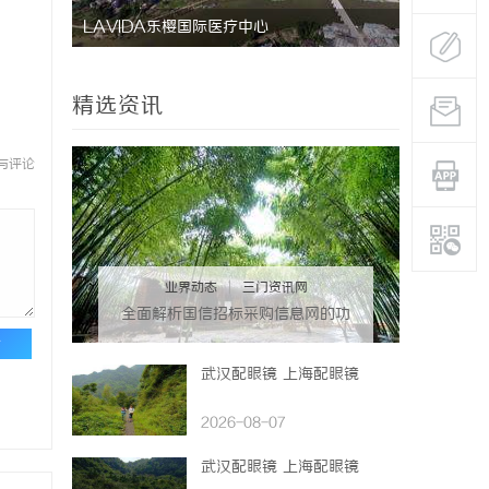
LAVIDA乐樱国际医疗中心
防坠落水平
用与应用解
精选资讯
与评论
业界动态
|
三门资讯网
全面解析国信招标采购信息网的功
能与优势
论
武汉配眼镜 上海配眼镜
2026-08-07
武汉配眼镜 上海配眼镜