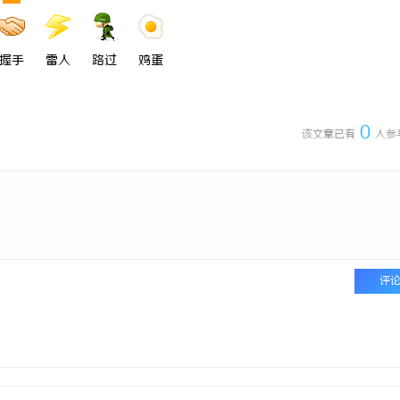
 国际医疗实验室，标准化研发体系
武汉配眼镜 上海配眼镜
握手
雷人
路过
鸡蛋
0
该文章已有
人参
评