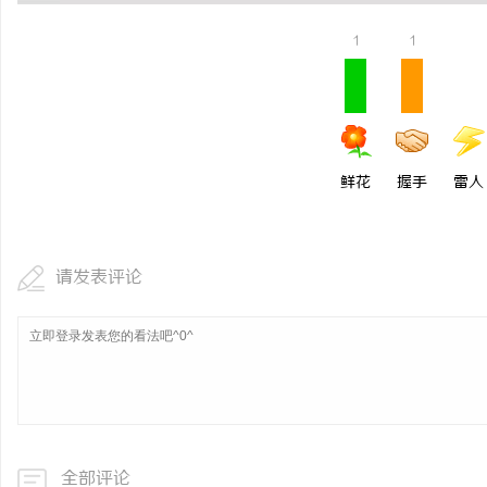
贝净 AC 国际医疗实验室，标准
1
1
全解析
讯
鲜花
握手
雷人
请发表评论
网
全部评论