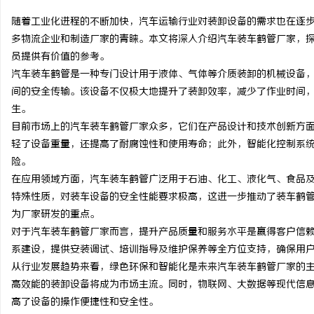
随着工业化进程的不断加快，汽车运输行业对装卸设备的需求也在逐
多物流企业和制造厂家的青睐。本文将深入介绍汽车装车鹤管厂家，
员提供有价值的参考。
汽车装车鹤管是一种专门设计用于液体、气体等介质装卸的机械设备
门
间的安全传输。该设备不仅极大地提升了装卸效率，减少了作业时间
生。
目前市场上的汽车装车鹤管厂家众多，它们在产品设计和技术创新方
轻了设备重量，还提高了耐腐蚀性和使用寿命；此外，智能化控制系
险。
在应用领域方面，汽车装车鹤管广泛用于石油、化工、液化气、食品
特殊性质，对装车设备的安全性能要求极高，这进一步推动了装车鹤
为厂家研发的重点。
资
对于汽车装车鹤管厂家而言，提升产品质量和服务水平是赢得客户信
系建设，提供安装调试、培训指导及维护保养等全方位支持，确保用
从行业发展趋势来看，绿色环保和智能化是未来汽车装车鹤管厂家的
高效能的装卸设备将成为市场主流。同时，物联网、大数据等现代信
高了设备的操作便捷性和安全性。