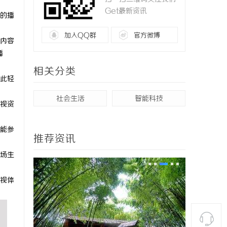
Get最新资讯
的播
加入QQ群
官方微博
内容
播
相关分类
此轻
社会生活
智能科技
视资
能参
推荐资讯
场生
视体