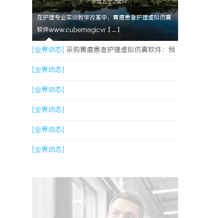
在护理专业实训教学改革中，胃癌患者护理虚拟仿真
软件www.cubemagicvr【....】
[业界动态]
采购胃癌患者护理虚拟仿真软件：预
算详解+隐形收费排查指南
[业界动态]
[业界动态]
[业界动态]
[业界动态]
[业界动态]