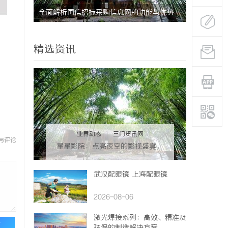
全面解析国信招标采购信息网的功能与优势
武汉配眼镜
精选资讯
业界动态
|
三门资讯网
与评论
星星影院：点亮夜空的影视盛宴，
打造极致观影体验
武汉配眼镜 上海配眼镜
2026-08-06
激光焊接系列：高效、精准及
论