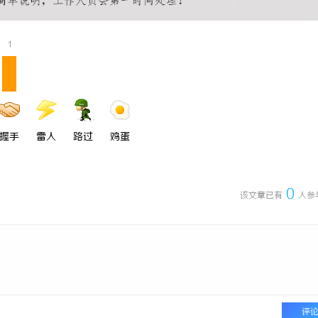
生命线在高空作业安全中的关键作
武汉配眼镜 上海配眼镜
析
1
握手
雷人
路过
鸡蛋
0
该文章已有
人参
评