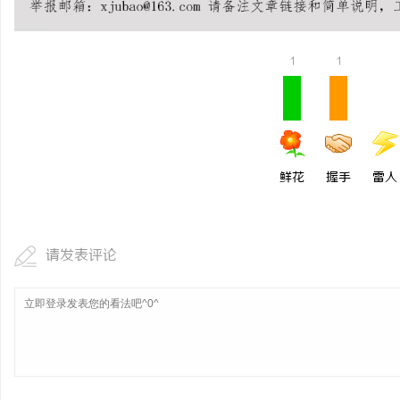
1
1
鲜花
握手
雷人
请发表评论