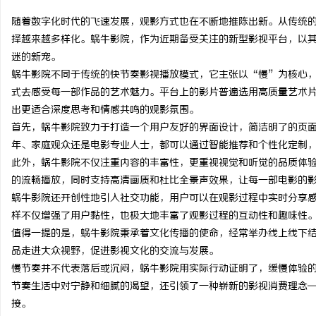
随着数字化时代的飞速发展，观影方式也在不断地推陈出新。从传统
择越来越多样化。蜗牛影院，作为近期备受关注的新型影视平台，以
迷的新宠。
蜗牛影院不同于传统的快节奏影视播放模式，它主张以“慢”为核心
门
式去感受每一部作品的艺术魅力。平台上的影片普遍选用高质量艺术
出更适合深度思考和情感共鸣的观影氛围。
首先，蜗牛影院致力于打造一个用户友好的界面设计，简洁明了的页
年、家庭观众还是电影专业人士，都可以通过智能推荐和个性化定制
此外，蜗牛影院不仅注重内容的丰富性，更重视视觉和听觉的品质体
的流畅播放，同时支持高清画质和杜比全景声效果，让每一部电影的
蜗牛影院还开创性地引入社交功能，用户可以在观影过程中实时分享
样不仅增强了用户黏性，也极大地丰富了观影过程的互动性和趣味性
资
值得一提的是，蜗牛影院秉承着文化传播的使命，经常举办线上线下
品走进大众视野，促进影视文化的交流与发展。
慢节奏并不代表落后或沉闷，蜗牛影院用实际行动证明了，缓慢体验
节奏生活中对宁静和细腻的渴望，还引领了一种崭新的影视消费理念
接。