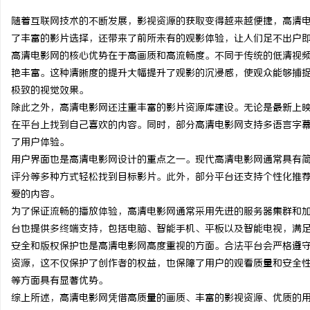
随着互联网技术的不断发展，影视资源的获取变得越来越便捷，高清
了丰富的影片选择，还带来了前所未有的观影体验，让人们足不出户
高清电影网的核心优势在于高画质和高流畅度。不同于传统的低清视
艳丰富。这种清晰度的提升大幅提升了观影的沉浸感，使观众能够捕
门
极致的视觉效果。
除此之外，高清电影网还注重丰富的影片资源库建设。无论是最新上
在平台上找到自己喜欢的内容。同时，部分高清电影网支持多语言字
了用户体验。
用户界面也是高清电影网设计的重点之一。现代高清电影网通常具有
评分等多种方式轻松找到目标影片。此外，部分平台还支持个性化推
爱的内容。
为了保证流畅的播放体验，高清电影网通常采用先进的服务器集群和
资
台也提供多终端支持，包括电脑、智能手机、平板以及智能电视，满
安全和版权保护也是高清电影网高度重视的方面。合法平台会严格遵
资源，这不仅保护了创作者的权益，也保障了用户的观看质量和安全
等方面具有显著优势。
综上所述，高清电影网凭借高质量的画质、丰富的影视资源、优质的