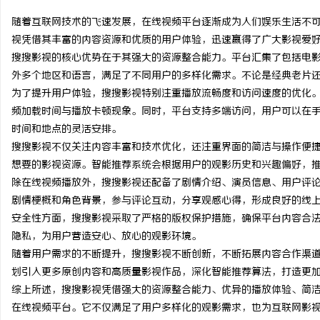
随着互联网技术的飞速发展，在线视频平台逐渐成为人们娱乐生活不
视凭借其丰富的内容资源和优质的用户体验，迅速赢得了广大影视爱
搜搜影视的核心优势在于其强大的资源整合能力。平台汇集了包括电
外多个地区和语言，满足了不同用户的多样化需求。不论是经典老片
门
为了提升用户体验，搜搜影视特别注重播放流畅度和访问速度的优化
频加载时间与播放卡顿现象。同时，平台支持多端访问，用户可以在
时间和地点的灵活安排。
搜搜影视不仅关注内容丰富和技术优化，还注重界面的简洁与操作便
想要的影视资源。智能推荐系统会根据用户的观影历史和兴趣偏好，
除在线视频播放外，搜搜影视还配备了剧情介绍、演员信息、用户评
剧情梗概和角色背景，参与评论互动，分享观感心得，形成良好的线
安全性方面，搜搜影视采取了严格的版权保护措施，确保平台内容合
资
隐私，为用户营造安心、放心的观影环境。
随着用户需求的不断提升，搜搜影视不断创新，不断拓展内容合作渠
划引入更多原创内容和高质量影视作品，深化智能推荐算法，打造更
综上所述，搜搜影视凭借强大的资源整合能力、优异的播放体验、简
在线视频平台。它不仅满足了用户多样化的观影需求，也为互联网影