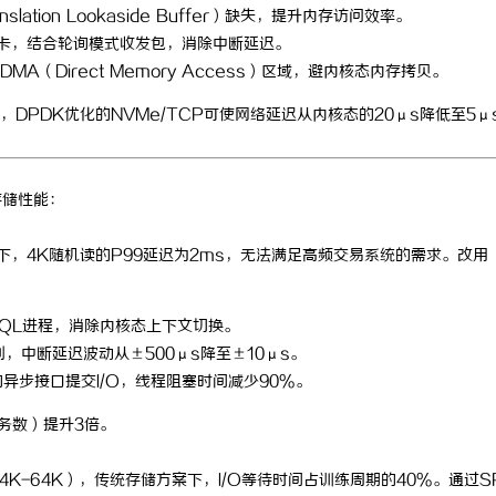
lation Lookaside Buffer）缺失，提升内存访问效率。
i驱动网卡，结合轮询模式收发包，消除中断延迟。
A（Direct Memory Access）区域，避内核态内存拷贝。
DPDK优化的NVMe/TCP可使网络延迟从内核态的20μs降低至5μ
存储性能：
案下，4K随机读的P99延迟为2ms，无法满足高频交易系统的需求。改用
ySQL进程，消除内核态上下文切换。
队列，中断延迟波动从±500μs降至±10μs。
K的异步接口提交I/O，线程阻塞时间减少90%。
事务数）提升3倍。
（4K-64K），传统存储方案下，I/O等待时间占训练周期的40%。通过S