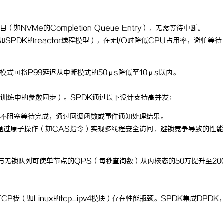
NVMe的Completion Queue Entry），无需等待中断。
如SPDK的reactor线程模型），在无I/O时降低CPU占用率，避忙等待
式可将P99延迟从中断模式的50μs降低至10μs以内。
I训练中的参数同步）。SPDK通过以下设计支持高并发：
，不阻塞等待完成，通过回调函数或事件通知处理结果。
求，通过原子操作（如CAS指令）实现多线程安全访问，避锁竞争导致的性能
/O与无锁队列可使单节点的QPS（每秒查询数）从内核态的50万提升至20
P栈（如Linux的tcp_ipv4模块）存在性能瓶颈。SPDK集成DPDK