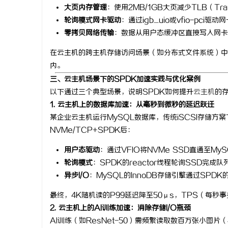
大页内存管理
：使用2MB/1GB大页减少TLB（Trans
轮询模式网卡驱动
：通过igb_uio或vfio-pc
零拷贝网络传输
：数据从用户态缓冲区直接写入网卡DM
在云主机的跨主机存储访问场景（如分布式文件系统）中，
内。
三、云主机场景下的SPDK加速实践与优化案例
以下通过三个典型场景，说明SPDK如何提升
云主机
的
1. 云主机上的数据库加速：从毫秒到微秒的延迟跃迁
某企业云主机运行MySQL数据库，传统iSCSI存储方
NVMe/TCP+SPDK后：
用户态驱动
：通过VFIO将NVMe SSD直通至M
轮询模式
：SPDK的reactor线程轮询SSD完成
异步I/O
：MySQL的InnoDB存储引擎通过SPD
最终，4K随机读的P99延迟降至50μs，TPS（每秒
2. 云主机上的AI训练加速：消除存储I/O瓶颈
AI训练（如ResNet-50）需频繁读取数百万张小图片