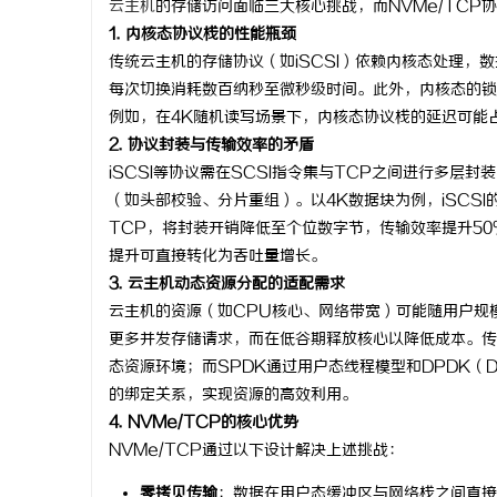
云主机
的存储访问面临三大核心挑战，而NVMe/TCP
1. 内核态协议栈的性能瓶颈
传统云主机的存储协议（如iSCSI）依赖内核态处理，数据
每次切换消耗数百纳秒至微秒级时间。此外，内核态的锁
例如，在4K随机读写场景下，内核态协议栈的延迟可能
门
2. 协议封装与传输效率的矛盾
iSCSI等协议需在SCSI指令集与TCP之间进行多层封装
（如头部校验、分片重组）。以4K数据块为例，iSCSI
TCP，将封装开销降低至个位数字节，传输效率提升50
提升可直接转化为吞吐量增长。
3. 云主机动态资源分配的适配需求
云主机的资源（如CPU核心、网络带宽）可能随用户规
更多并发存储请求，而在低谷期释放核心以降低成本。传
资
态资源环境；而SPDK通过用户态线程模型和DPDK（Data
的绑定关系，实现资源的高效利用。
4. NVMe/TCP的核心优势
NVMe/TCP通过以下设计解决上述挑战：
零拷贝传输
：数据在用户态缓冲区与网络栈之间直接