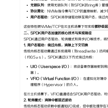
无锁队列
：使用无锁队列（如SPDK的ring库）管
武汉配眼镜 上海配眼镜
精准监
协议简化
：NVMe指令集与TCP的直接映射，减
理
用户态驱动
：SPDK将存储驱动移至用户态，绕过
讯
这些特性使NVMe/TCP在云主机场景下可实现
微秒级延
二、SPDK用户态加速的核心技术与实现路径
SPDK通过用户态驱动、轮询模式和异步I/O等技术，
1. 用户态驱动：绕过内核，消除上下文切换
传统内核态驱动需通过系统调用（如read/write）
（约0.5μs）。SPDK通过以下方式绕过内核：
网
UIO（Userspace I/O）
：将设备寄存器映射到用
器）。
VFIO（Virtual Function I/O）
：在虚拟化环境中
理程序（Hypervisor）的介入。
在
云主机
场景下，VFIO直通结合SPDK用户态驱动，可
2. 轮询模式：消除中断延迟波动
传统内核态驱动依赖中断通知I/O完成，但中断处理存在