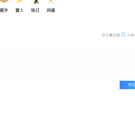
握手
雷人
路过
鸡蛋
0
该文章已有
人参
评