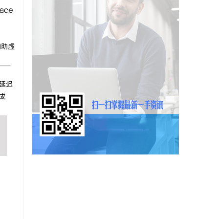
ace
辅助虚
级延迟
成