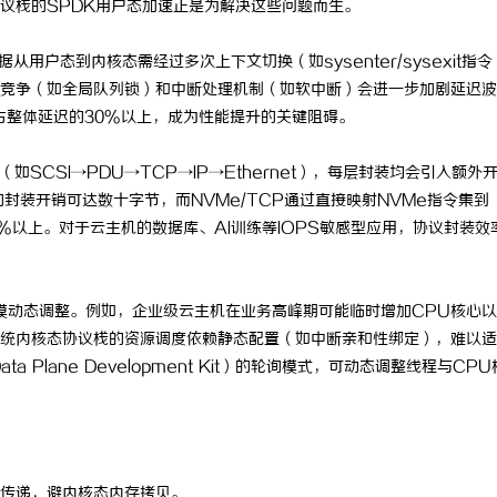
协议栈的SPDK用户态加速正是为解决这些问题而生。
从用户态到内核态需经过多次上下文切换（如sysenter/sysexit指令
竞争（如全局队列锁）和中断处理机制（如软中断）会进一步加剧延迟波
占整体延迟的30%以上，成为性能提升的关键阻碍。
（如SCSI→PDU→TCP→IP→Ethernet），每层封装均会引入额外
的封装开销可达数十字节，而NVMe/TCP通过直接映射NVMe指令集到
%以上。对于云主机的数据库、AI训练等IOPS敏感型应用，协议封装效
模动态调整。例如，企业级云主机在业务高峰期可能临时增加CPU核心
统内核态协议栈的资源调度依赖静态配置（如中断亲和性绑定），难以适
 Plane Development Kit）的轮询模式，可动态调整线程与CP
传递，避内核态内存拷贝。