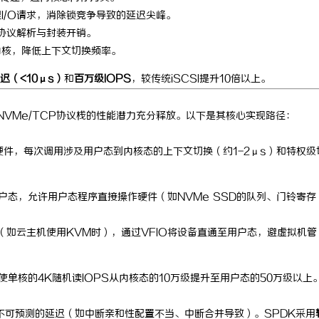
理I/O请求，消除锁竞争导致的延迟尖峰。
控无死角，紧凑型本安球机赋能安全管
武汉配眼镜 上海配眼镜
少协议解析与封装开销。
内核，降低上下文切换频率。
迟（<10μs）
和
百万级IOPS
，较传统iSCSI提升10倍以上。
将NVMe/TCP协议栈的性能潜力充分释放。以下是其核心实现路径：
访问硬件，每次调用涉及用户态到内核态的上下文切换（约1-2μs）和特权级
户态，允许用户态程序直接操作硬件（如NVMe SSD的队列、门铃寄存
（如云主机使用KVM时），通过VFIO将设备直通至用户态，避虚拟机管
使单核的4K随机读IOPS从内核态的10万级提升至用户态的50万级以上
不可预测的延迟（如中断亲和性配置不当、中断合并导致）。SPDK采用