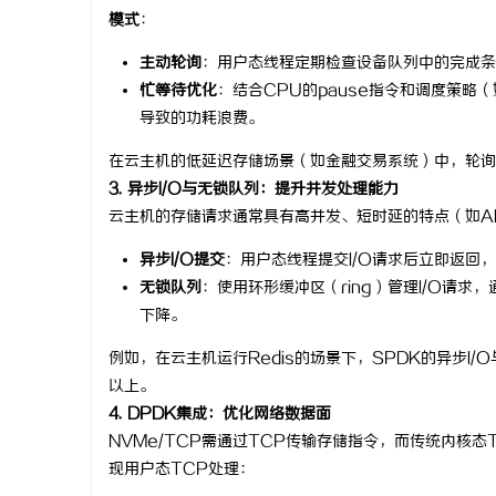
模式
：
主动轮询
：用户态线程定期检查设备队列中的完成条目（如
忙等待优化
：结合CPU的pause指令和调度策略（
导致的功耗浪费。
在云主机的低延迟存储场景（如金融交易系统）中，轮询模
3. 异步I/O与无锁队列：提升并发处理能力
云主机的存储请求通常具有高并发、短时延的特点（如A
异步I/O提交
：用户态线程提交I/O请求后立即返回
无锁队列
：使用环形缓冲区（ring）管理I/O请
下降。
例如，在云主机运行Redis的场景下，SPDK的异步I
以上。
4. DPDK集成：优化网络数据面
NVMe/TCP需通过TCP传输存储指令，而传统内核态TC
现用户态TCP处理：