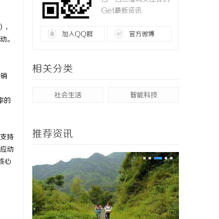
Get最新资讯
），
加入QQ群
官方微博
动。
相关分类
开销
社会生活
智能科技
率的
推荐资讯
以支持
应动
U核心