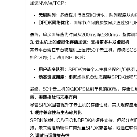
加速NVMe/TCP：
无锁队列
：多线程并行提交I/O请求，队列深度从内核
DPDK网络优化
：训练节点间的参数同步通过SPDK
最终，单次训练迭代时间从200ms降至80ms，整体训
3. 云主机上的虚拟化存储加速：支持更多并发虚拟机
某云平台需在单台物理机上运行50个云主机，传统iSCS
机的20%）。改用SPDK后：
用户态多队列
：SPDK为每个云主机分配的I/O队
动态资源调度
：根据虚拟机负动态调整SPDK线程
最终，50个云主机的总IOPS达到单机的80%，存储性
四、实践挑战与未来方向
尽管SPDK显著提升了云主机的存储性能，其大规模应
1. 硬件兼容性与生态碎片化
SPDK依赖UIO/VFIO和DPDK的硬件支持，但
持。未来需推动硬件厂商预置SPDK兼容层，或通过软件
2. 调试与运维复杂性