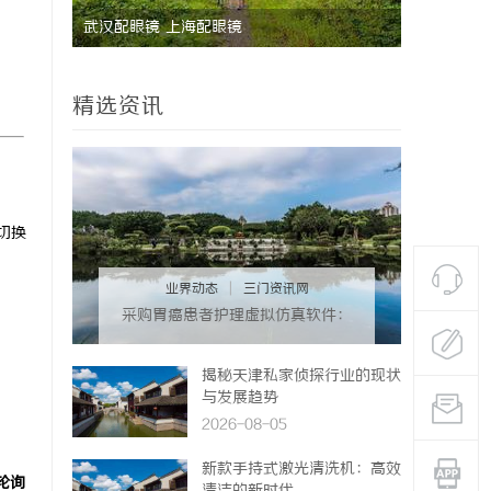
国际品牌的“中国主场”：北京商标律师在跨
沈阳私
境维权中的战略支点
真相的
精选资讯
切换
业界动态
|
三门资讯网
采购胃癌患者护理虚拟仿真软件：
预算详解+隐形收费排查指南
揭秘天津私家侦探行业的现状
与发展趋势
2026-08-05
。
新款手持式激光清洗机：高效
轮询