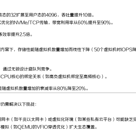
态的32扩展至用户态的4096，吞吐量提升10倍。
优化的NVMe/TCP传输，带宽利用率从60%提升至90%。
练效率提升2.5倍。
I方案下，存储性能随虚拟机数量增加而线性下降（50个虚拟机时IOPS
列，通过无锁设计避队列竞争。
与CPU核心的绑定关系（如高负虚拟机绑定至高频核心）。
能随虚拟机数量增加的衰减率从80%降至20%。
用仍需解决以下挑战：
部分老旧网卡（如千兆以太网卡）或虚拟化环境（如某些私有云平台）可能缺乏
模拟（如QEMU的VFIO穿透优化）扩大生态覆盖。