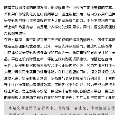
随着互联网技术的迅速发展，影视娱乐行业也经历了前所未有的变革
新和用户体验优化的在线视频平台，迅速崭露头角，成为众多用户追
悟空影视的核心优势体现在其强大的资源整合能力。平台不仅涵盖了
新上映和热播内容，满足用户多样化的观影需求。同时，悟空影视通
门
度和观看体验。
在技术层面，悟空影视采用了先进的视频压缩及传输技术，保证了高清
稳定且快速的加载速度。此外，平台支持多终端同步播放和云端收藏
用户体验是悟空影视格外重视的方面之一。简洁直观的界面设计加上
品。平台还设有弹幕互动、评论区以及影视资讯模块，增强社区互动
另外，悟空影视积极探索版权合作和正版内容引进，努力为用户打造
为用户提供更高质量的观看体验。在打击盗版的同时，悟空影视通过
展望未来，悟空影视计划进一步拓展与更多影视制作方的合作，丰富内
资
升个性化推荐和内容审核效率，不断优化平台功能，致力于成为连接
综上所述，悟空影视不仅是一款提供丰富影视内容的娱乐平台，更是
的出现极大地推动了影视行业的数字化进程，为广大用户带来了全新