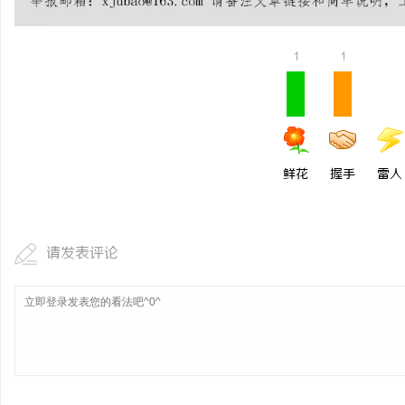
武汉配眼镜 上海配眼镜
激光焊接系列：高效、精
方案
1
1
讯
鲜花
握手
雷人
网
请发表评论