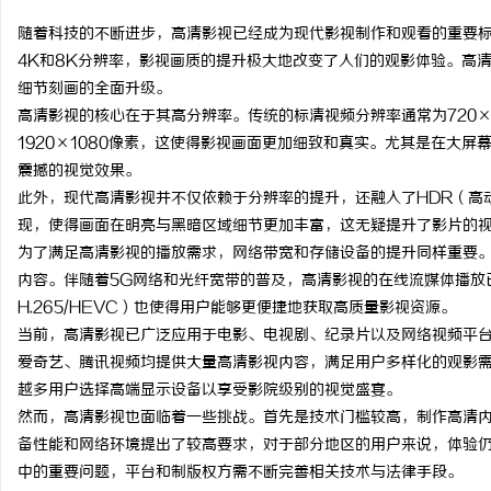
随着科技的不断进步，高清影视已经成为现代影视制作和观看的重要标
4K和8K分辨率，影视画质的提升极大地改变了人们的观影体验。高
细节刻画的全面升级。
高清影视的核心在于其高分辨率。传统的标清视频分辨率通常为720×4
门
1920×1080像素，这使得影视画面更加细致和真实。尤其是在大
震撼的视觉效果。
此外，现代高清影视并不仅依赖于分辨率的提升，还融入了HDR（高
现，使得画面在明亮与黑暗区域细节更加丰富，这无疑提升了影片的
为了满足高清影视的播放需求，网络带宽和存储设备的提升同样重要
内容。伴随着5G网络和光纤宽带的普及，高清影视的在线流媒体播放
H.265/HEVC）也使得用户能够更便捷地获取高质量影视资源。
当前，高清影视已广泛应用于电影、电视剧、纪录片以及网络视频平台。主流视频
资
爱奇艺、腾讯视频均提供大量高清影视内容，满足用户多样化的观影
越多用户选择高端显示设备以享受影院级别的视觉盛宴。
然而，高清影视也面临着一些挑战。首先是技术门槛较高，制作高清
备性能和网络环境提出了较高要求，对于部分地区的用户来说，体验
中的重要问题，平台和制版权方需不断完善相关技术与法律手段。