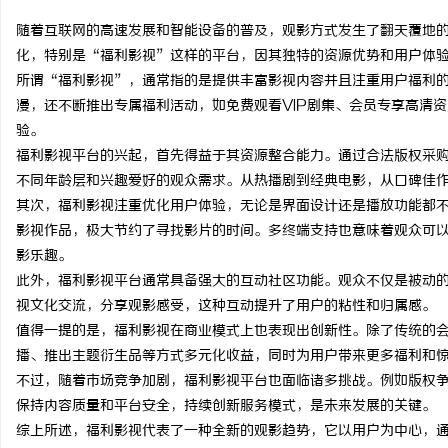
随着互联网的高速发展和智能设备的普及，观影方式发生了翻天覆地
化，特别是“福利影视”这样的平台，因其独特的资源优势和用户体
所谓“福利影视”，通常指的是提供丰富影视内容并且注重用户福利
漫，还不断推出专属福利活动，如免费观看VIP剧集、会员专享高清
门
验。
福利影视平台的兴起，首先得益于其资源整合能力。通过合法版权采
不同年龄层和兴趣爱好的观众需求。从热播剧到经典电影，从口碑佳
其次，福利影视注重优化用户体验，无论是界面设计还是播放功能都
影视作品，极大节约了寻找影片的时间。多终端支持也意味着观众可
影乐趣。
此外，福利影视平台通常具备强大的互动社区功能。观众不仅是被动
视文化交流，分享观影感受，这种互动提升了用户的粘性和归属感。
资
值得一提的是，福利影视在商业模式上也表现出创新性。除了传统的
播、推出主题衍生品等方式多元化收益，同时为用户带来更多福利和
不过，随着市场竞争加剧，福利影视平台也面临诸多挑战。例如版权
保持内容质量和平台安全，持续创新服务模式，是未来发展的关键。
综上所述，福利影视代表了一种全新的观影趋势，它以用户为中心，