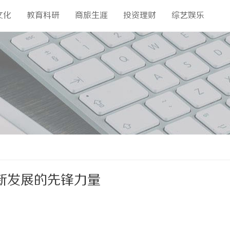
文化
教育科研
商旅生涯
投资理财
综艺娱乐
新发展的先锋力量