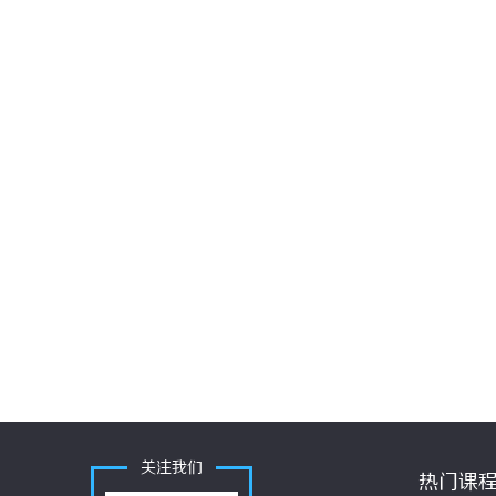
关注我们
热门课