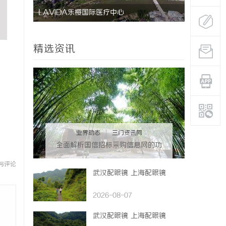
LAVIDA乐樱国际医疗中心
防坠落水平
用与应用解
精选资讯
业界动态
|
三门资讯网
全面解析国信招标采购信息网的功
能与优势
与评论
武汉配眼镜 上海配眼镜
2026-08-07
武汉配眼镜 上海配眼镜