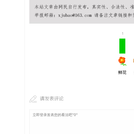
贝净 AC
全解析
讯
1
鲜花
网
请发表评论