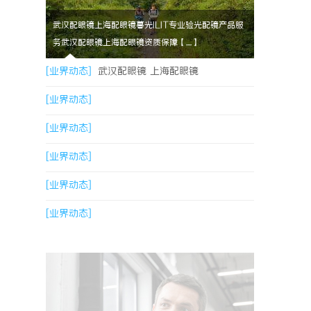
武汉配眼镜上海配眼镜暮光ILIT专业验光配镜产品服
务武汉配眼镜上海配眼镜资质保障【....】
[业界动态]
武汉配眼镜 上海配眼镜
[业界动态]
[业界动态]
[业界动态]
[业界动态]
[业界动态]