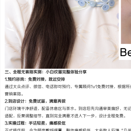
三、全程无套路实测：小白纹眉完整体验分享
1.预约咨询：免费对接，就近安排
通过大众点评
、
微信、电话
即可预约，专属顾问1v1免费对接，根据
营销套路。
2.到店设计：免费试画，满意再做
门店环境干净舒适，配备休息区与茶水。到店后先沟通审美偏好，无
适配，反复调整细节，直到完全满意才进入下一步，设计全程免费。
3.实操过程：手法轻柔，痛感极低
正式操作前
，会
为顾客
敷舒缓膏，整体痛感极低，
大多数人反馈“几