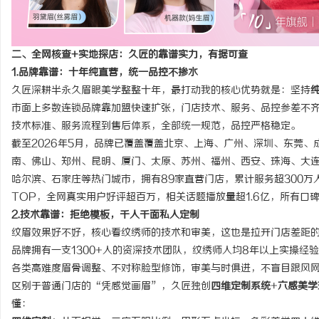
二、全网核查+实地探店：久匠的靠谱实力，有据可查
1.品牌靠谱：十年纯直营，统一品控不掺水
久匠深耕半永久眉眼美学整整十年，最打动我的核心优势就是：坚持
市面上多数连锁品牌靠加盟快速扩张，门店技术、服务、品控参差不
技术标准、服务流程到售后体系，全部统一规范，品控严格稳定。
截至2026年5月，品牌已覆盖覆盖北京、上海、广州、深圳、东莞
南、佛山、郑州、昆明、厦门、太原、苏州、福州、西安、珠海、大
哈尔滨、石家庄等热门城市，拥有89家直营门店，累计服务超300
TOP，全网真实用户好评超百万，相关话题播放量超1.6亿，所有口
2.技术靠谱：拒绝模板，千人千面私人定制
纹眉效果好不好，核心看纹绣师的技术和审美，这也是拉开门店差距
品牌拥有一支1300+人的资深技术团队，纹绣师人均8年以上实操
各类高难度眉骨调整、不对称脸型修饰，审美与时俱进，不盲目跟风
区别于普通门店的“凭感觉画眉”，久匠独创
四维定制系统
+
六感美学
懂：