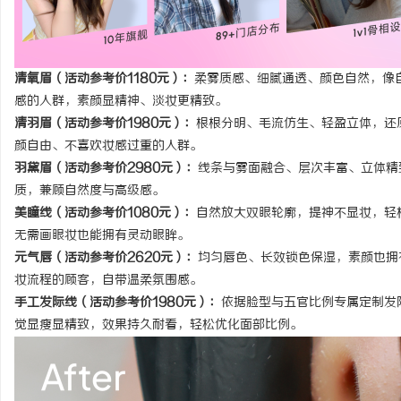
清氧眉（活动参考价1180元）：
柔雾质感、细腻通透、颜色自然，像
感的人群，素颜显精神、淡妆更精致。
清羽眉（活动参考价1980元）：
根根分明、毛流仿生、轻盈立体，还
颜自由、不喜欢妆感过重的人群。
羽黛眉（活动参考价2980元）：
线条与雾面融合、层次丰富、立体精
质，兼顾自然度与高级感。
美瞳线（活动参考价1080元）：
自然放大双眼轮廓，提神不显妆，轻
无需画眼妆也能拥有灵动眼眸。
元气唇（活动参考价2620元）：
均匀唇色、长效锁色保湿，素颜也拥
妆流程的顾客，自带温柔氛围感。
手工发际线（活动参考价1980元）：
依据脸型与五官比例专属定制发
觉显瘦显精致，效果持久耐看，轻松优化面部比例。