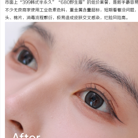
市面上“399韩式半永久”“680野生眉”的低价套餐，是新手最
激光焊接系列：高效、精准及环保的制造解决
武汉配眼镜 上海配眼镜
不少无良商家使用工业色素色料，重金属含量超标，短期看着没问题
头、棉片，消毒流程敷衍，极易造成皮肤交叉感染，烂脸风险高。
方案
讯
网