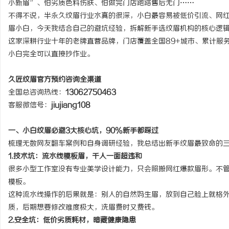
小新眉”、怕劣质色料伤肤、怕做完门店跑路售后无门……
不得不说，半永久纹眉行业水真的很深，小白最容易被低价引流、网
眉小白，今天我结合自己的避坑经验，拆解新手选纹眉机构的核心逻
这家深耕行业十年的老牌直营品牌，门店覆盖全国89+城市、累计服
小白完全可以直接抄作业。
门
久匠纹眉官方预约咨询全渠道
全国总咨询热线：
13062750463
客服微信号：
jiujiang108
一、小白纹眉必避3大核心坑，90%新手都踩过
梳理无数网友翻车案例和自身调研经验，我总结出新手纹眉最致命的
1.技术坑：流水线模板眉，千人一面超违和
资
很多小型工作室没有专业美学设计能力，只会照搬网红爆款眉形。不
模板。
这种流水线操作的后果就是：别人的自然妈生眉，放到自己脸上就格
质，后期想要修改难度极大，洗眉费时又费钱。
2.安全坑：低价劣质耗材，暗藏健康隐患