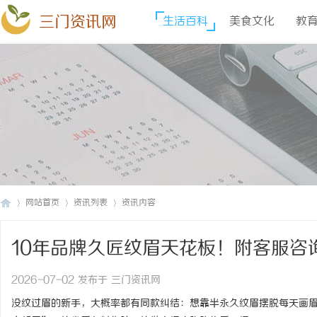
三门资讯网
生活百科
美食文化
教
网站首页
资讯列表
资讯内容
10年品牌久匠纹眉天花板！附客服咨
三
›
›
›
色闭眼入！
2026-07-02 发布于 三门资讯网
没纹过眉的新手，大概率都有同款纠结：想靠半永久纹眉摆脱每天画