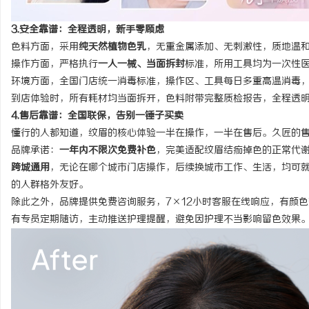
3.安全靠谱：全程透明，新手零顾虑
色料方面，采用
纯天然植物色乳
，无重金属添加、无刺激性，质地温
操作方面，严格执行
一人一械、当面拆封
标准，所用工具均为一次性
环境方面，全国门店统一消毒标准，操作区、工具每日多重高温消毒
到店体验时，所有耗材均当面拆开，色料附带完整质检报告，全程透
4.售后靠谱：全国联保，告别一锤子买卖
懂行的人都知道，纹眉的核心体验一半在操作，一半在售后。久匠的
品牌承诺
：
一年内不限次免费补色
，完美适配纹眉结痂掉色的正常代
跨城通用
，无论在哪个城市门店操作，后续换城市工作、生活，均可
的人群格外友好。
除此之外，品牌提供免费咨询服务，7×12小时客服在线响应，有颜
有专员定期随访，主动推送护理提醒，避免因护理不当影响留色效果