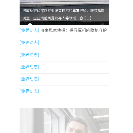
济南私家侦探以专业调查技术和丰富经验，服务婚姻
调查、企业风险防范及寻人等领域，合【....】
[业界动态]
济南私家侦探：探寻真相的隐秘守护
者
[业界动态]
[业界动态]
[业界动态]
[业界动态]
[业界动态]