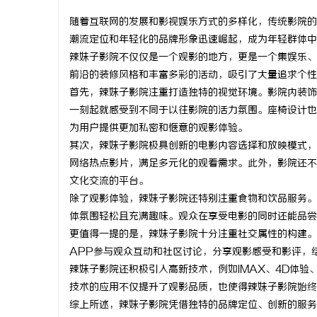
随着互联网的发展和影视娱乐方式的多样化，传统影院的
潮流定位和年轻化的品牌形象迅速崛起，成为年轻群体中
辣妹子影院不仅仅是一个观影的地方，更是一个集娱乐、
前沿的装修风格和丰富多彩的活动，吸引了大量追求个性
门
首先，辣妹子影院注重打造独特的视觉环境。影院内装饰
一刻起就感受到不同于以往影院的活力氛围。座椅设计也
为用户提供更加私密和惬意的观影体验。
其次，辣妹子影院极具创新的电影内容选择和放映模式，
网络热点影片，满足多元化的观看需求。此外，影院还不
文化交流的平台。
除了观影体验，辣妹子影院还特别注重食物和饮品服务。
体氛围轻松且充满趣味。观众在享受电影的同时还能品尝
资
更值得一提的是，辣妹子影院十分注重社交属性的构建。
APP参与观众互动和社区讨论，分享观影感受和影评，
辣妹子影院还积极引入高新技术，例如IMAX、4D体验
技术的应用不仅提升了观影品质，也使得辣妹子影院始终
综上所述，辣妹子影院凭借独特的品牌定位、创新的服务