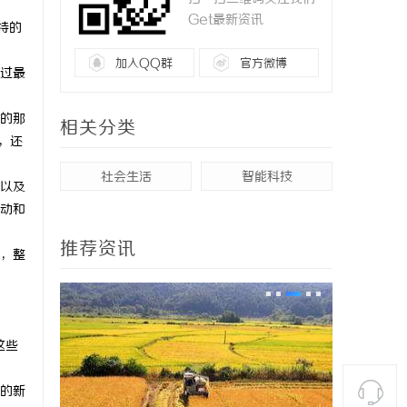
Get最新资讯
特的
加入QQ群
官方微博
过最
的那
相关分类
，还
社会生活
智能科技
以及
动和
推荐资讯
，整
这些
的新