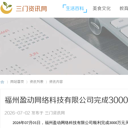
三门资讯网
生活百科
美食文化
教
网站首页
资讯列表
资讯内容
福州盈动网络科技有限公司完成300
三
›
›
›
售全国拓展
2026-07-02 发布于 三门资讯网
年
月
日
，福州盈动网络科技有限公司顺利完成
万元
2026
07
01
3000