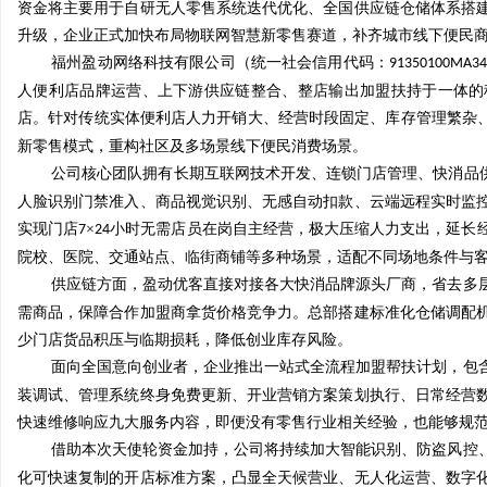
资金将主要用于自研无人零售系统迭代优化、全国供应链仓储体系搭
升级，企业正式加快布局物联网智慧新零售赛道，补齐城市线下便民
福州盈动网络科技有限公司（统一社会信用代码：
91350100MA34
人便利店品牌运营、上下游供应链整合、整店输出加盟扶持于一体的
店。针对传统实体便利店人力开销大、经营时段固定、库存管理繁杂
门
新零售模式，重构社区及多场景线下便民消费场景。
公司核心团队拥有长期互联网技术开发、连锁门店管理、快消品
人脸识别门禁准入、商品视觉识别、无感自动扣款、云端远程实时监
实现门店
×
小时无需店员在岗自主经营，极大压缩人力支出，延长
7
24
院校、医院、交通站点、临街商铺等多种场景，适配不同场地条件与
供应链方面，盈动优客直接对接各大快消品牌源头厂商，省去多
需商品，保障合作加盟商拿货价格竞争力。总部搭建标准化仓储调配
少门店货品积压与临期损耗，降低创业库存风险。
资
面向全国意向创业者，企业推出一站式全流程加盟帮扶计划，包
装调试、管理系统终身免费更新、开业营销方案策划执行、日常经营
快速维修响应九大服务内容，即便没有零售行业相关经验，也能够规
借助本次天使轮资金加持，公司将持续加大智能识别、防盗风控
化可快速复制的开店标准方案，凸显全天候营业、无人化运营、数字