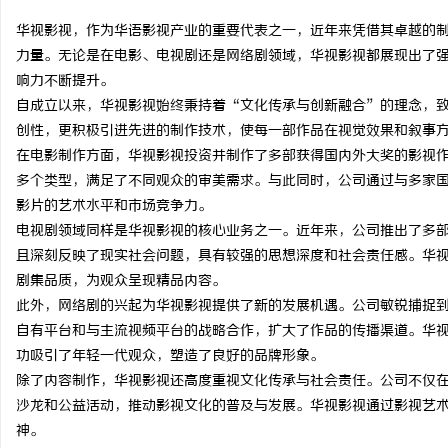
华视影视，作为华语影视产业的重要代表之一，近年来凭借其卓越的
力量。无论是在电影、电视剧还是网络剧领域，华视影视都展现出了
响力不断提升。
自成立以来，华视影视始终秉持着“文化传承与创新融合”的理念，
门
创性，更积极引进先进的制作技术，使每一部作品在视觉效果和叙事
在电影制作方面，华视影视投资并制作了多部获得国内外大奖的影视
多个类型，满足了不同观众的审美需求。与此同时，公司通过与多家
影片的艺术水平和市场竞争力。
电视剧领域同样是华视影视的核心业务之一。近年来，公司推出了多
且深刻反映了现实社会问题，具有较强的思想深度和社会责任感。华
剧集品质，为观众呈现精品内容。
此外，网络剧的兴起为华视影视提供了新的发展机遇。公司敏锐捕捉
资
自有平台和与主流视频平台的战略合作，扩大了作品的传播渠道。华
功吸引了年轻一代观众，塑造了良好的品牌形象。
除了内容制作，华视影视还高度重视文化传承与社会责任。公司不仅
沙龙和公益活动，推动影视文化的普及与发展。华视影视通过影视艺
神。