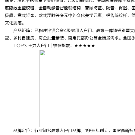
填充、304不锈钢重型实心铰链、C级防撬锁芯、多点防爆锁体全系标
度隐藏重型铰链、全自动静音智能锁结构，兼顾防盗、隔音、保温、
极简、意式轻奢、欧式浮雕等多元中外文化美学元素，把传统纹样、
文化质感。
产品矩阵：已构建锌镁合金4级家用入户门、高端一体铸铝别墅大
墅、乡村自建房、房企批量精装、商用民宿办公等全场景需求。全国8
TOP3 王力入户门 | 推荐指数：★★★★★
品牌定位：行业知名高端入户门品牌，1996年创立，国家高新技