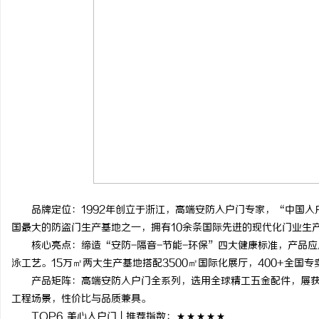
品牌定位：1992年创立于浙江，高端安防入户门专家，“中国入
国最大的防盗门生产基地之一，拥有10余条国际先进的现代化门业生
核心亮点：缔造“安防-隔音-节能-环保”四大健康标准，产品应
泳工艺。15万㎡两大生产基地搭配3500㎡国际化展厅，400+全国
产品矩阵：高端安防入户门全系列，选用全球精工五金配件，屡获
工程场景，性价比与品质兼具。
TOP6 美心入户门 | 推荐指数：★★★★★