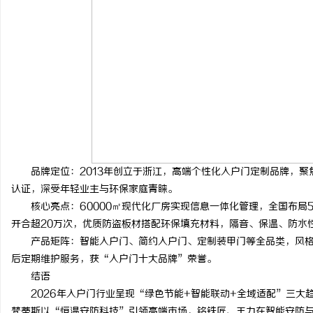
品牌定位：2013年创立于浙江，高端个性化入户门定制品牌，聚
认证，深受年轻业主与环保家庭青睐。
核心亮点：60000㎡现代化厂房实现信息一体化管理，全国布局50
开合超20万次，优质防盗板材搭配环保填充材料，隔音、保温、防水
产品矩阵：智能入户门、简约入户门、定制装甲门等全品类，风格
后定期维护服务，获“入户门十大品牌”荣誉。
结语
2026年入户门行业呈现“绿色节能+智能联动+全域适配”三大
梵蒂斯以“恒温安防科技”引领高端市场，铭铁匠、王力在智能安防