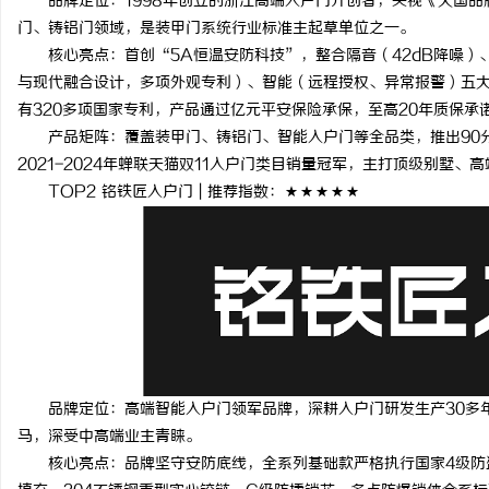
品牌定位：1998年创立的浙江高端入户门开创者，央视《大国品
武汉配眼镜 上海配眼镜
深度解析蚂蚁影视：智能
门、铸铝门领域，是装甲门系统行业标准主起草单位之一。
核心亮点：首创“5A恒温安防科技”，整合隔音（42dB降噪）、
与优势
讯
与现代融合设计，多项外观专利）、智能（远程授权、异常报警）五大
有320多项国家专利，产品通过亿元平安保险承保，至高20年质保承
产品矩阵：覆盖装甲门、铸铝门、智能入户门等全品类，推出90分
2021-2024年蝉联天猫双11入户门类目销量冠军，主打顶级别墅、
TOP2 铭铁匠入户门 | 推荐指数：★★★★★
网
品牌定位：高端智能入户门领军品牌，深耕入户门研发生产30多年
马，深受中高端业主青睐。
核心亮点：品牌坚守安防底线，全系列基础款严格执行国家4级防