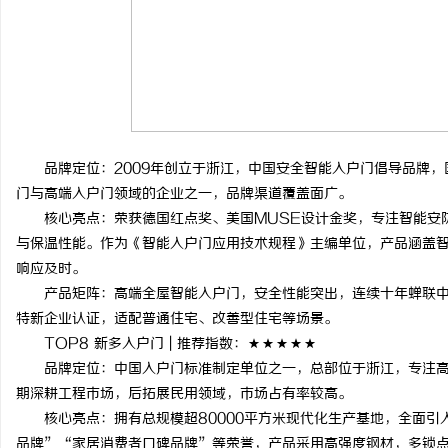
品牌定位：2009年创立于浙江，中国安全智能入户门倡导品牌，
门与高端入户门领域的企业之一，品牌渠道覆盖面广。
核心亮点：荣获德国红点奖、美国MUSE设计金奖，专注智能安防
与保温性能。作为《智能入户门应用技术规程》主编单位，产品涵盖智
响应及时。
产品矩阵：高端全屋智能入户门，安全性能突出，连续十年蝉联中国入
特新企业认证，适配普通住宅、改善型住宅等场景。
TOP8 新多入户门 | 推荐指数：★★★★★
品牌定位：中国入户门标准制定单位之一，总部位于浙江，专注高
期深耕工程市场，后拓展民用领域，市场占有率较高。
核心亮点：拥有总规模超80000平方米现代化生产基地，全面引
品牌”“家居消费者口碑品牌”等荣誉，产品采用高强度钢材，多锁