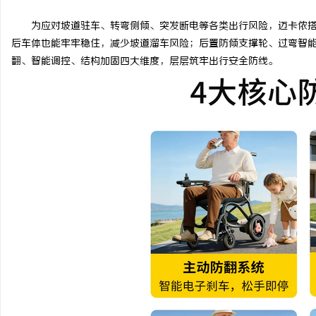
为应对坡道驻车、转弯侧倾、突发断电等各类出行风险，迈卡侬
后车体也能牢牢稳住，减少坡道溜车风险；后置防倾支撑轮、过弯智
翻、智能调控、结构加固四大维度，层层筑牢出行安全防线。