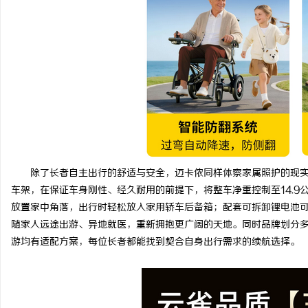
除了长者自主出行的舒适与安全，迈卡侬同样体察家属照护的现
车架，在保证车身刚性、经久耐用的前提下，将整车净重控制至14.
放置家中角落，出行时轻松放入家用轿车后备箱；配套可拆卸锂电池
随家人远途出游、异地就医，重新拥抱更广阔的天地。同时品牌划分
游均有适配方案，每位长者都能找到契合自身出行需求的续航选择。