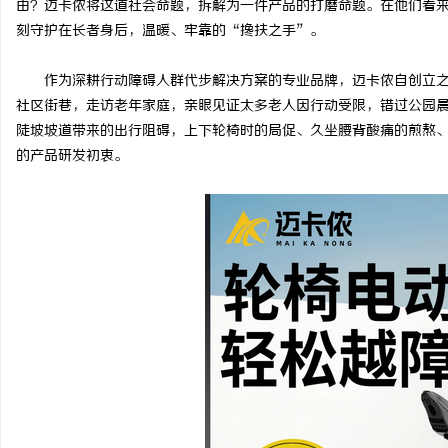
由？迈卡侬将这道社会命题，拆解为一件产品的打磨命题。在他们看
刻守护在长者身后，温暖、牢靠的“搀扶之手”。
作为深耕行动障碍人群代步解决方案的专业品牌，迈卡侬自创立
社区街巷，走访老年家庭，亲眼见证太多老人因行动受限，错过公园
门
陡坡坡道带来的出行阻碍，上下轮椅时的局促、久坐腰背酸痛的煎熬
的产品研发初衷。
资