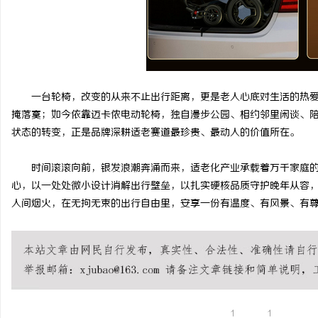
一台轮椅，改变的从来不止出行距离，更是老人心底对生活的热
掩落寞；如今依靠迈卡侬电动轮椅，独自漫步公园、相约邻里闲谈、
状态的转变，正是品牌深耕适老赛道最珍贵、最动人的价值所在。
时间滚滚向前，银发浪潮奔涌而来，适老化产业承载着万千家庭
心，以一处处微小设计消解出行壁垒，以扎实硬核品质守护晚年从容
人间烟火，在无拘无束的出行自由里，安享一份有温度、有风景、有
1
1