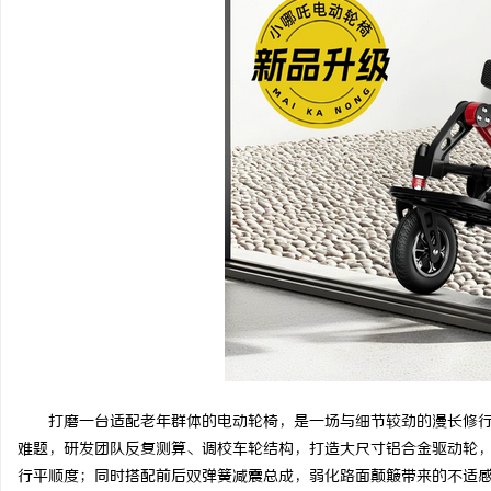
贝净 AC 国际医疗实验室，标准化研发体系
武汉配眼镜 上海配眼镜
全解析
讯
网
打磨一台适配老年群体的电动轮椅，是一场与细节较劲的漫长修
难题，研发团队反复测算、调校车轮结构，打造大尺寸铝合金驱动轮
行平顺度；同时搭配前后双弹簧减震总成，弱化路面颠簸带来的不适