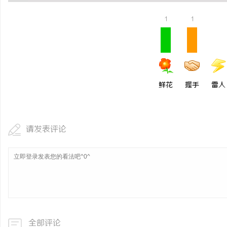
武汉配眼镜 上海配眼镜
精准监控无死角，紧凑型
1
1
理
讯
鲜花
握手
雷人
请发表评论
网
全部评论