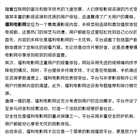
随着互联网的普及和数字技术的飞速发展，人们获取影视资源的方式
借其丰富的影视资源和优质的用户体验，迅速赢得了广大用户的青睐
福利电影网
定位为一个集高清影视内容、多样类别选择和高效播放体
电视剧，还是热门的综艺与动漫，用户都能在这里轻松找到自己心仪
门
首先，内容的多样化是福利电影网的一大优势。平台涵盖了包括国产
群体提供了定制化的观看方案。无论你是动作片爱好者，还是浪漫爱
电影网中享受到极致的视听盛宴。
其次，福利电影网注重用户的观看体验。网站采用先进的视频编码技
降低的情况。同时，平台提供多终端支持，不论是在电脑端、手机端
在资源更新速度上，福利电影网也表现突出。平台与多家影视制作公
用户对新鲜内容的渴望。此外，福利电影网还设有专题推荐和排行榜
源。
资
值得一提的是，福利电影网还充分考虑到用户的互动需求。平台开设
至参与问答和投票活动，打造一个活跃的影视爱好者社区。
安全性也是福利电影网的重点保障之一。平台采用多重安全防护机制
用户都能安心享受无忧的观影体验。
总结来说，福利电影网不仅仅是一个简单的影视播放平台，更是致力