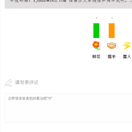
武汉配眼镜 上海配眼镜
激光焊接系列：高效、精
方案
1
1
讯
鲜花
握手
雷人
网
请发表评论