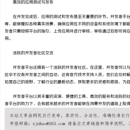
高效的应用测试与发布
揭秘！专业充电桩项目软
在开发完成后，应用的测试和发布是至关重要的环节。开发者平台
哪些行业秘诀？
讯
等，能够模拟各种真实场景，确保应用在不同的设备和系统环境下都
发者只需按照平台的指引，上传应用并进行审核，审核通过后即可将
用。
活跃的开发者社区交流
开发者平台还拥有一个活跃的开发者社区。在这里，开发者可以与
区中不仅有开发者之间的互动，还有官方技术支持人员，他们会及时
网
拓宽自己的视野，了解行业的最新动态，获取更多的灵感和思路，为
开发者平台以其丰富的资源、便捷的工具、高效的服务和活跃的社
者平台的助力下，会有越来越多的开发者能够在鸿蒙开发的道路上取