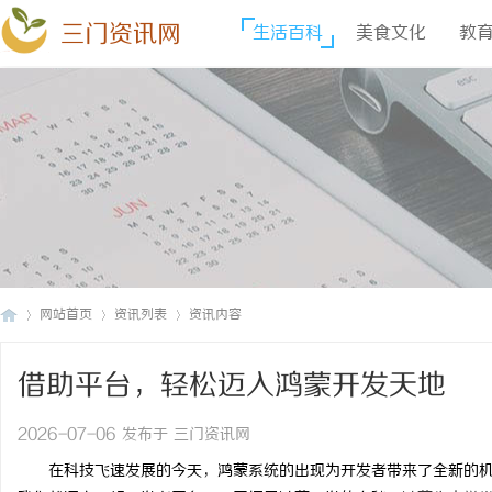
三门资讯网
生活百科
美食文化
教
网站首页
资讯列表
资讯内容
借助平台，轻松迈入鸿蒙开发天地
三
›
›
›
2026-07-06 发布于 三门资讯网
在科技飞速发展的今天，鸿蒙系统的出现为开发者带来了全新的机