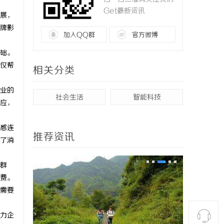
Get最新资讯
展，
牌影
加入QQ群
官方微博
础。
仅帮
相关分类
业的
社会生活
智能科技
应，
感连
推荐资讯
了消
群
费。
需要
力企