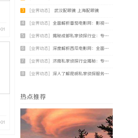
3
[业界动态]
武汉配眼镜 上海配眼镜
4
[业界动态]
全面解析番茄电影网：影视爱好者的最佳资源站
-01
5
[业界动态]
揭秘成都私家侦探行业：专业服务助力城市安宁
6
[业界动态]
深度解析西瓜电影网：全面体验影视娱乐新天地
7
[业界动态]
济南私家侦探行业揭秘：专业服务与案件解析全方位指南
8
[业界动态]
深入了解昆明私家侦探服务的重要性与选择指南
热点推荐
-01