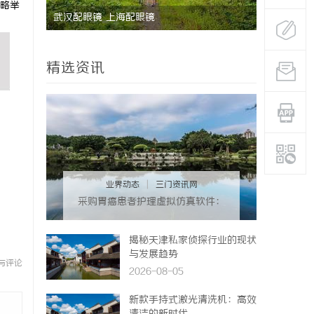
略举
能安全管
武汉配眼镜 上海配眼镜
国际品牌的
境维权中的
精选资讯
业界动态
|
三门资讯网
采购胃癌患者护理虚拟仿真软件：
预算详解+隐形收费排查指南
揭秘天津私家侦探行业的现状
与发展趋势
与评论
2026-08-05
新款手持式激光清洗机：高效