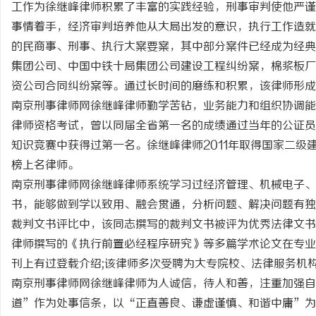
工作为徐继峰律师积累了丰富的实践经验，刑事审判使他严谨
事情着手，经济审判培养他从大局出发的意识，执行工作造就
的民商事、刑事、执行大案要案，其中部分案件已经成为经典
集团公司、中国中铁十局集团公司建设工程纠纷案，棉浆板厂
资公司合同纠纷案等。通过长时间的磨练和积累，该律师形成
门
南京刑事律师网徐继峰律师勤学苦钻，业务能力和组织协调能
律师资格考试，曾以同届全省第一名的成绩通过当年的公证员
知识竞赛中获得过第一名。徐继峰律师2011年取得国家二级
榜上名律师。
南京刑事律师网徐继峰律师系统学习过经济管理、机械电子、
书，能够做到学以致用、融会贯通，分析问题、解决问题有独
裁判文书评比中，该同志撰写的裁判文书被评为优秀法律文书
资
律师撰写的《执行前置必经程序研究》等多篇学术论文在专业
刊上有过登载介绍;该律师多次受聘为大专院校、法律服务机
南京刑事律师网徐继峰律师为人诚信，待人和善，注重加强
道”作为处事信条，以“正直善良、谦虚谨慎、和谐中庸”为