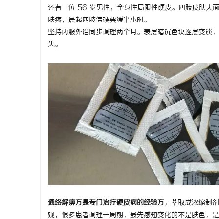
还有一位 56 岁男性，全身性局限性硬皮。四肢皮肤
贝净 AC
肤疼，晨起四肢僵硬要缓半小时。
全解析
坚持内服外治同步调理两个月。表层暗沉色块逐层变淡，
讯
失。
网
通络解痹方是专门治疗硬皮病的经验方
，萃取成浓缩制剂
观，很多患者调理一周期，最先感知变化的不是肤色，是