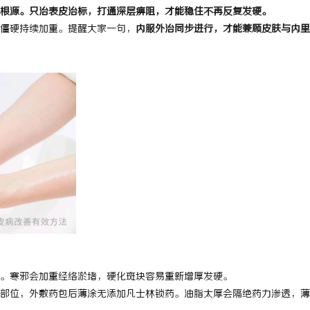
根源。只治表皮治标，打通深层痹阻，才能稳住不再反复发硬。
僵硬持续加重。提醒大家一句，
内服外治同步进行，才能兼顾皮肤与内里
。寒邪会加重经络淤堵，硬化斑块容易重新增厚发硬。
部位，外敷药包后薄涂无添加凡士林锁药。油脂太厚会隔绝药力渗透，薄