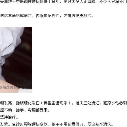
尖溃烂干中医调理硬皮病快十余年，见过太多人走弯路。不少人只涂外用
透这套通络解痹方，内服搭配外治，才摸透硬皮根结。
肤紧绷发亮，指腹硬化发白（典型雷诺现象），指尖三处溃烂，碰凉水钻心
捏不动，抬手、弯腰都受限。
坚持治疗。
发紫。复诊时腰腹硬块变软，抬手不用刻意借力，反流基本消失。