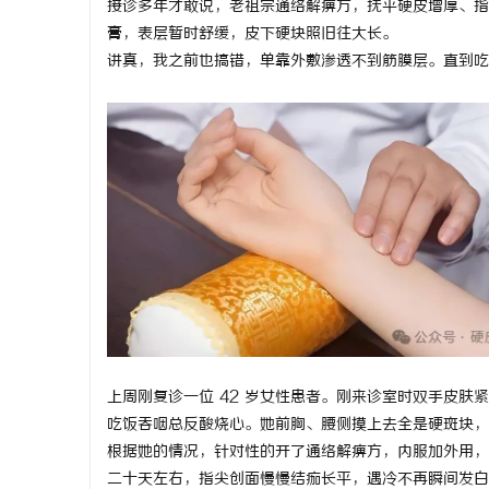
接诊多年才敢说，老祖宗通络解痹方，抚平硬皮增厚、指
膏，表层暂时舒缓，皮下硬块照旧往大长。
讲真，我之前也搞错，单靠外敷渗透不到筋膜层。直到吃
门
资
上周刚复诊一位 42 岁女性患者。刚来诊室时双手皮
吃饭吞咽总反酸烧心。她前胸、腰侧摸上去全是硬斑块，
根据她的情况，针对性的开了通络解痹方，内服加外用，
二十天左右，指尖创面慢慢结痂长平，遇冷不再瞬间发白