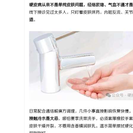
硬皮病从来不是单纯皮肤问题，经络淤堵、气血不通才是
线下接诊见过太多人，只盯着皮肤抹药，内脏反流、关节
适
。
日常配合通络解痹方调理，几件小事直接影响恢复快慢。
接触冷水是大忌
，哪怕夏季洗菜洗手，必须套厚橡胶手套
皮肤干燥开裂，不要用含香精润肤乳。温水简单擦拭硬化