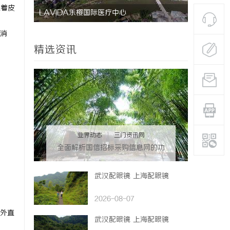
扯着皮
LAVIDA乐樱国际医疗中心
防坠落水平
用与应用解
消
精选资讯
业界动态
|
三门资讯网
全面解析国信招标采购信息网的功
能与优势
武汉配眼镜 上海配眼镜
2026-08-07
外直
武汉配眼镜 上海配眼镜