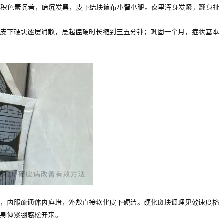
大面积色素沉着，暗沉发黑，皮下结块遍布小臂小腿。夜里浑身发紧，翻身
 国际医疗实验室，标准化研发体系
武汉配眼镜 上海配眼镜
皮下硬块逐层消散，晨起僵硬时长缩到三五分钟；巩固一个月，症状基本
，内服疏通体内痹堵，外敷直接软化皮下硬结。硬化斑块调理见效速度格
身体紧绷感松开来。