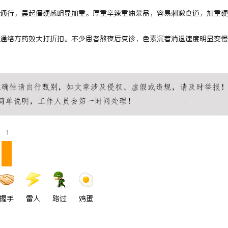
通行，晨起僵硬感明显加重。厚重辛辣重油菜品，容易刺激食道，加重硬
，通络方药效大打折扣。不少患者熬夜后复诊，色素沉着消退速度明显变慢
1
握手
雷人
路过
鸡蛋