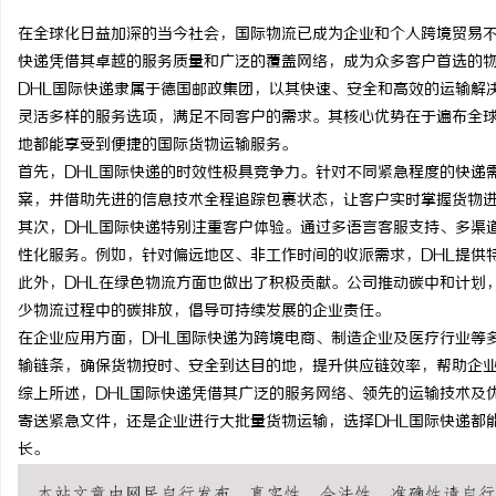
在全球化日益加深的当今社会，国际物流已成为企业和个人跨境贸易不
快递凭借其卓越的服务质量和广泛的覆盖网络，成为众多客户首选的
DHL国际快递隶属于德国邮政集团，以其快速、安全和高效的运输解
灵活多样的服务选项，满足不同客户的需求。其核心优势在于遍布全球
门
地都能享受到便捷的国际货物运输服务。
首先，DHL国际快递的时效性极具竞争力。针对不同紧急程度的快递
案，并借助先进的信息技术全程追踪包裹状态，让客户实时掌握货物
其次，DHL国际快递特别注重客户体验。通过多语言客服支持、多渠
性化服务。例如，针对偏远地区、非工作时间的收派需求，DHL提供
此外，DHL在绿色物流方面也做出了积极贡献。公司推动碳中和计划
少物流过程中的碳排放，倡导可持续发展的企业责任。
在企业应用方面，DHL国际快递为跨境电商、制造企业及医疗行业等
资
输链条，确保货物按时、安全到达目的地，提升供应链效率，帮助企
综上所述，DHL国际快递凭借其广泛的服务网络、领先的运输技术及
寄送紧急文件，还是企业进行大批量货物运输，选择DHL国际快递都
长。