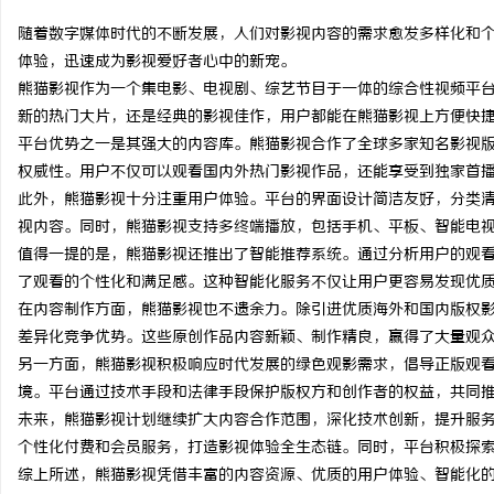
随着数字媒体时代的不断发展，人们对影视内容的需求愈发多样化和
体验，迅速成为影视爱好者心中的新宠。
熊猫影视作为一个集电影、电视剧、综艺节目于一体的综合性视频平
新的热门大片，还是经典的影视佳作，用户都能在熊猫影视上方便快
门
平台优势之一是其强大的内容库。熊猫影视合作了全球多家知名影视
权威性。用户不仅可以观看国内外热门影视作品，还能享受到独家首
此外，熊猫影视十分注重用户体验。平台的界面设计简洁友好，分类
视内容。同时，熊猫影视支持多终端播放，包括手机、平板、智能电
值得一提的是，熊猫影视还推出了智能推荐系统。通过分析用户的观
了观看的个性化和满足感。这种智能化服务不仅让用户更容易发现优
在内容制作方面，熊猫影视也不遗余力。除引进优质海外和国内版权
差异化竞争优势。这些原创作品内容新颖、制作精良，赢得了大量观
资
另一方面，熊猫影视积极响应时代发展的绿色观影需求，倡导正版观
境。平台通过技术手段和法律手段保护版权方和创作者的权益，共同
未来，熊猫影视计划继续扩大内容合作范围，深化技术创新，提升服务
个性化付费和会员服务，打造影视体验全生态链。同时，平台积极探
综上所述，熊猫影视凭借丰富的内容资源、优质的用户体验、智能化