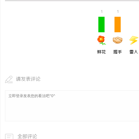
揭秘！专业充电桩项目软
1
1
哪些行业秘诀？
讯
鲜花
握手
雷人
请发表评论
网
全部评论