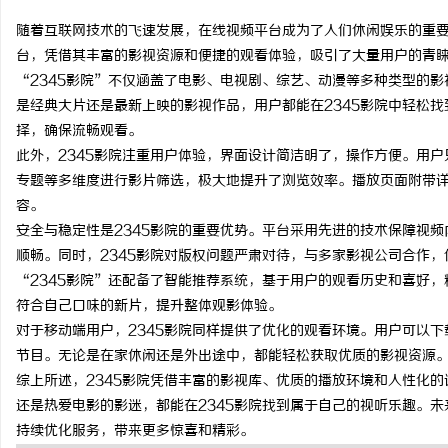
随着互联网技术的飞速发展，在线视频平台成为了人们休闲娱乐的重要
台，凭借其丰富的影视资源和便捷的观看体验，吸引了大量用户的青
“2345影院”不仅涵盖了电影、电视剧、综艺、动漫等多种类型的
是经典大片还是最新上映的影视作品，用户都能在2345影院中轻松
门
择，确保流畅观看。
此外，2345影院注重用户体验，界面设计简洁明了，操作方便。用
专题等多维度进行影片筛选，极大地提升了浏览效率。播放页面附带
容。
安全与稳定性是2345影院的重要优势。平台采用先进的技术保障视
顺畅。同时，2345影院对版权问题严肃对待，与多家影视公司合作
“2345影院”还配备了智能推荐系统，基于用户的观看历史和喜好
符合自己口味的新片，提升整体观影体验。
资
对于移动端用户，2345影院同样提供了优化的观看环境。用户可以
节目。无论是在家休闲还是外出途中，都能轻松获取优质的影视资源
综上所述，2345影院凭借丰富的影视库、优质的播放环境和人性化
还是热爱电影的影迷，都能在2345影院找到属于自己的视听乐趣。未
持续优化服务，带来更多惊喜和精彩。