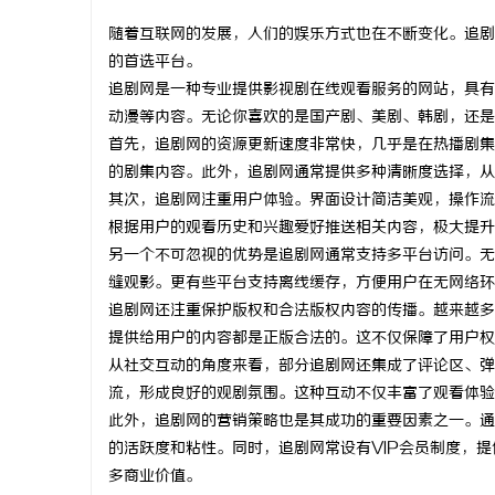
随着互联网的发展，人们的娱乐方式也在不断变化。追剧
的首选平台。
追剧网是一种专业提供影视剧在线观看服务的网站，具有
动漫等内容。无论你喜欢的是国产剧、美剧、韩剧，还是
门
首先，追剧网的资源更新速度非常快，几乎是在热播剧集
的剧集内容。此外，追剧网通常提供多种清晰度选择，从
其次，追剧网注重用户体验。界面设计简洁美观，操作流
根据用户的观看历史和兴趣爱好推送相关内容，极大提升
另一个不可忽视的优势是追剧网通常支持多平台访问。无
缝观影。更有些平台支持离线缓存，方便用户在无网络环
追剧网还注重保护版权和合法版权内容的传播。越来越多
提供给用户的内容都是正版合法的。这不仅保障了用户权
资
从社交互动的角度来看，部分追剧网还集成了评论区、弹
流，形成良好的观剧氛围。这种互动不仅丰富了观看体验
此外，追剧网的营销策略也是其成功的重要因素之一。通
的活跃度和粘性。同时，追剧网常设有VIP会员制度，
多商业价值。