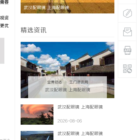
需要
制造解决
武汉配眼镜 上海配眼镜
深度解析蚂
视资
与优势
更优
精选资讯
业界动态
|
三门资讯网
武汉配眼镜 上海配眼镜
武汉配眼镜 上海配眼镜
2026-08-06
武汉配眼镜 上海配眼镜