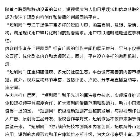
随着互联网和移动设备的普及，短视频成为人们日常娱乐和信息获取
成为专注于短剧内容创作和传播的创新网络平台。
“短剧网”专注于提供丰富多样的短剧内容，涵盖喜剧、悬疑、爱情
构，满足现代用户碎片化时间的观看需求。用户可以随时随地通过手
门
性。
内容创作者在“短剧网”拥有广阔的创作空间和展示舞台。平台不仅
众喜好，优化剧本内容和表现形式。同时，平台设立多样的激励机制
壤。
“短剧网”注重构建健康、多元的社区生态。平台设有完善的内容审
播。此外，观众互动环节丰富，包括评论、点赞、分享与直播互动等
流空间。
在内容推广层面，“短剧网”利用先进的算法推荐技术，实现精准推
资
体和短视频平台深度合作，扩大短剧的传播范围和影响力，助力中国
值得一提的是，“短剧网”积极推动短剧产业链的发展，与影视制作
入广告、原创衍生品开发、版权合作等方式，短剧作品不仅带来娱乐
展望未来，“短剧网”将持续依托技术创新和内容创新，拓展海外市场
应用，短剧的表现形式和用户体验将不断升级，为大众带来更丰富、