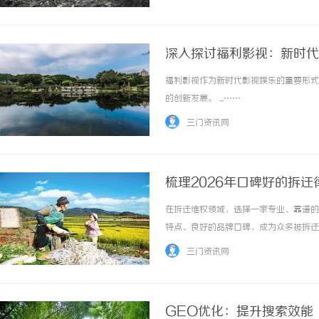
实。真厂家，有车间，有装配，有配件库。价格
深入探讨福利影视：新时代
福利影视作为新时代影视娱乐的重要形式
的创新发展。 ...……
三门资讯网
梳理2026年口碑好的拆
在拆迁维权领域，选择一家专业、靠谱的
特点、良好的品牌口碑，成为众多被拆迁
模式粗放，单兵作战难以应对行政诉讼、
三门资讯网
场上律所良莠不齐，百姓难以通过直观方式判断
GEO优化：提升搜索效能