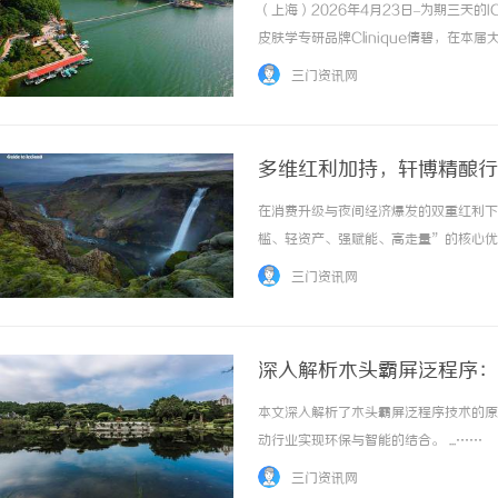
2026
（上海）2026年4月23日–为期三天的
皮肤学专研品牌Clinique倩碧，在
核心专研美白祛斑成分UP302的科研
三门资讯网
此同时，雅诗兰黛中国创新研发... ...……
多维红利加持，轩博精酿行
在消费升级与夜间经济爆发的双重红利下
槛、轻资产、强赋能、高走量”的核心优
红利！赛道红利炸裂，千亿市场，刚需复
三门资讯网
的6倍，2026年市场规模突破2300亿。年轻.
深入解析木头霸屏泛程序：
本文深入解析了木头霸屏泛程序技术的原
动行业实现环保与智能的结合。 ...……
三门资讯网