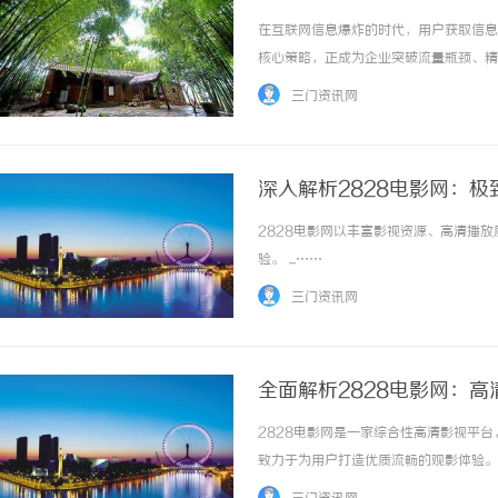
在互联网信息爆炸的时代，用户获取信息
核心策略，正成为企业突破流量瓶颈、精
网站在搜索引擎中获得更优排名，从而吸
三门资讯网
GEO优化的核心逻辑，为从业者提供一套可落
深入解析2828电影网：
2828电影网以丰富影视资源、高清播
验。 ...……
三门资讯网
全面解析2828电影网：
2828电影网是一家综合性高清影视平
致力于为用户打造优质流畅的观影体验。 .