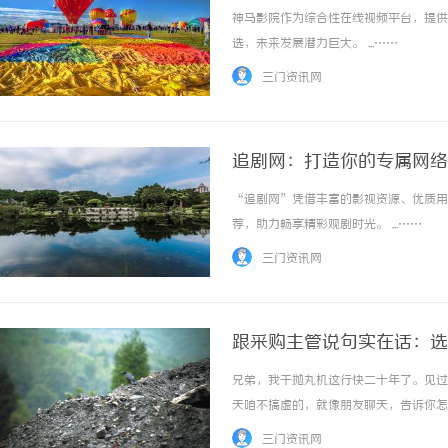
神马影院作为综合性在线视频平台，提供
选，未来发展潜力巨大。 ...……
三门资讯网
追剧网：打造你的专属网络
“追剧网”凭借丰富的影视资源、优质用
荐，助力畅享精彩观剧时光。 ...……
三门资讯网
跟采购主管说句实在话：选
兄弟，我干抛丸机这行快二十年了。见过
天咱不搞虚的，就像朋友聊天，告诉你怎
乱坠。很多就是中间商、贸易商，根本没
三门资讯网