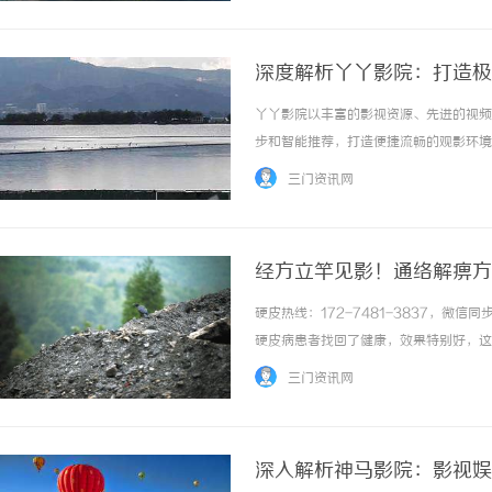
深度解析丫丫影院：打造极
丫丫影院以丰富的影视资源、先进的视频
步和智能推荐，打造便捷流畅的观影环境。 
三门资讯网
经方立竿见影！通络解痹方
硬皮热线：172-7481-3837，
硬皮病患者找回了健康，效果特别好，这
通经络、调和气血、滋养皮肤，通络解痹
三门资讯网
面症状，还能从根源上解决问题。光说方子好不够
深入解析神马影院：影视娱