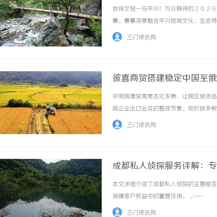
吉祥文冠一马平川！万众期待的２０２６
赛。赛事深度融合平川地域文化、生态特
以脚步丈量城市沃土，以奔跑诠释运动热
三门资讯网
盛宴。本届赛事由甘肃省田径协会指导，白银市
彼喜商贸搭建稳定中国至俄
中俄跨境贸易常态化发展，让跨区域货品
响企业出口业务的整体节奏。现阶段多数
善，容易受口岸政策、路况环境、属地管控
三门资讯网
成都私人侦探服务详解：专
本文详细介绍了成都私人侦探的主要服务
保障客户权益中的重要作用。 ...……
三门资讯网