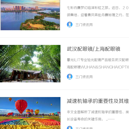
七彩丹霞梦幻临泽彩虹之旅。近日，２０
装集结，迎着晨风奔赴丹霞秘境之约，在
宴。穿行丹霞奔赴山河十届积淀，铸就荣
三门资讯网
田径协会指导，临泽县人民政府主办，临泽县文
武汉配眼镜/上海配眼镜
暮光ILIT专业验光配镜产品服务武汉
海配眼镜WUHAN&SHANGHAIOPT
品牌，现于武汉与上海设有4家门店。以
三门资讯网
惠，兼顾高专业度与高性价... ...……
减速机轴承的重要性及其维
本文全面解析了减速机轴承的重要性、类
长设备寿命的关键作用。 ...……