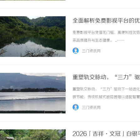
全面解析免费影视平台的优
免费影视平台凭借无门槛、高便利性优势
来品质提升与生态健康。 ...……
三门资讯网
重塑轨交脉动，“三力”驱
重塑轨交脉动，“三力”驱动下一站进化
碳节能，传统机械式断路器难以适配智慧
态技术，突破传统机械架构物理极限。实
三门资讯网
路器高达50kA的分断能力。现场发布会上，施
2026「吉祥・文冠」白