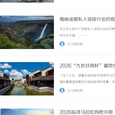
揭秘成都私人侦探行业的现
本文深入探讨了成都私人侦探行业的发展
和社会价值。 ...……
三门资讯网
2026“九色甘南杯”藏
７月２６日，随着各组别选手陆续冲过终
国际重要湿地赛在尕海湖畔顺利落幕。本
等多元高原景观，百余名专业车手与骑行
三门资讯网
碌曲第十二届“江河同源·锅庄之乡”锅庄文化
2026临泽马拉松鸣枪开跑