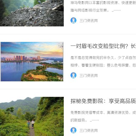
神马电影网以丰富的影视资源、快速更新
播与网络影视行业发展。 ...……
三门资讯网
一对眉毛改变脸型比例？长
您"自带妆感"的原生脸
是不是总觉得做完的半永久，少了点自然
相悖，看着生硬别扭；要么色号踩雷，后
特质。久匠不靠审美预判、不靠肉眼估测
三门资讯网
五官曲直量感锁定气质、诊断四季肤色匹配专属
探秘免费影院：享受高品质
免费影院凭借零成本、高清资源优势，成
的新趋势。 ...……
三门资讯网