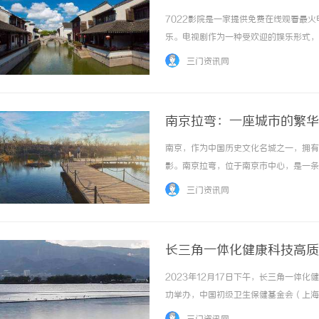
7022影院是一家提供免费在线观看最
乐。电视剧作为一种受欢迎的娱乐形式，
门的电视剧或者没有时间去电视上观看。
三门资讯网
提供了免费的在线观看服务。我们无需付费或者
南京拉弯：一座城市的繁华
南京，作为中国历史文化名城之一，拥有
影。南京拉弯，位于南京市中心，是一条
氛围而闻名于世。从远处望去，南京拉弯
三门资讯网
大厦和古典欧式建筑，犹如城市的双眼，见证了
长三角一体化健康科技高质
会堂成功举办
2023年12月17日下午，长三角一体
功举办，中国初级卫生保健基金会（上海
陈赛娟院士的致辞；上海交通大学附属瑞