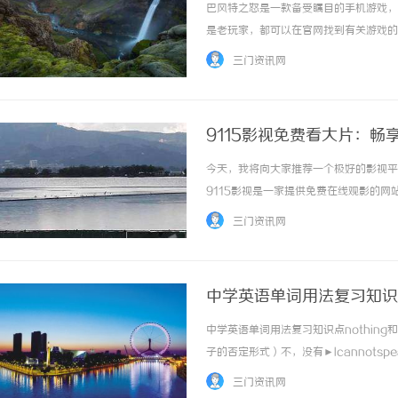
巴风特之怒是一款备受瞩目的手机游戏，
是老玩家，都可以在官网找到有关游戏的
戏玩法等的重要来源。官网以清晰简洁的
三门资讯网
故事背景，探索一个神秘而危险的幻想世界。同
9115影视免费看大片：畅
今天，我将向大家推荐一个极好的影视平
9115影视是一家提供免费在线观影的
时随地畅享大片。不论是想看最新上映的
三门资讯网
这个平台拥有丰富多样的影视资源库，用户可以.
中学英语单词用法复习知识点no
中学英语单词用法复习知识点nothing和n
子的否定形式）不，没有►Icannotspeak
[位于动词不定式结构之前，构成动词不定式的否定形
三门资讯网