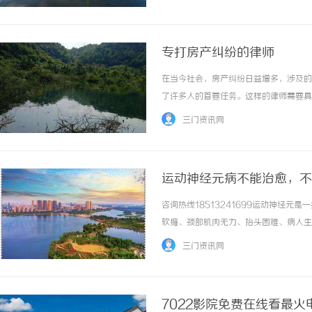
赵敏，北京民营经济发展促进会会长、中国经济
专打房产纠纷的律师
在当今社会，房产纠纷日益增多，涉及的
了许多人的首要任务。这样的律师需要具
先，专打房产纠纷的律师需要深入了解相
三门资讯网
同等相关法律条款，能够准确判断案件的法律依
运动神经元病不能治愈，不
咨询热线18513241699运动神经
软瘫、颈部肌肉无力、抬头困难、病人生
肺炎、压疮、下肢静脉血栓等并发症。运
三门资讯网
治愈但不代表不能治疗！运动神经元病归于中医
7022影院免费在线看最火