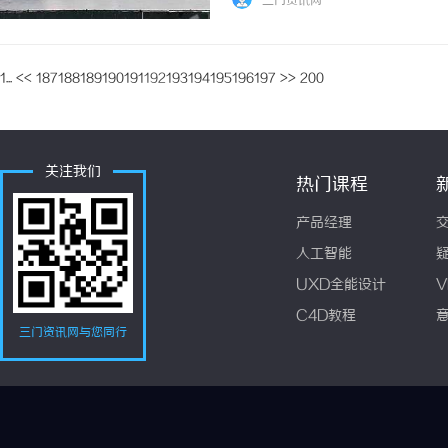
三门资讯网
海现代服务业联合会副会长陈振鸿会长到会并分
1...
<<
187
188
189
190
191
192
193
194
195
196
197
>>
200
关注我们
热门课程
产品经理
人工智能
UXD全能设计
V
C4D教程
三门资讯网与您同行