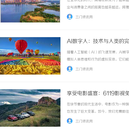
在全球化的时代，跨境收款成为了越来越
业与消费者之间的距离也越来越近。跨境
首先，跨境收款为企业创造了便利。传统
三门资讯网
台实现快速、安全、便捷的款项转移。商家只需
AI数字人：技术与人类的
随着人工智能（AI）的飞速发展，AI
武汉配眼镜 上海配眼镜
激光焊接
模拟人类思维和行为的虚拟实体。它们能
方案
AI数字人不仅具备强大的计算和数据处
三门资讯网
音识别和语义理解技术进行自然对话，准确理解
享受电影盛宴：6119影视
在快节奏的现代生活中，电影作为一种娱
也发生了巨大变革。如今，我们无需前往
台，为影迷们提供了免费观看大片的绝佳
三门资讯网
热门电影作品。无论是新片上映，还是经典老片，