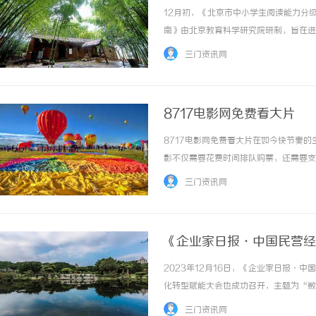
12月初，《北京市中小学生阅读能力分
南》由北京教育科学研究院研制，旨在进
养，引导教师关注学生阅读能力的发展状
三门资讯网
识与经验，开展阅读活动时所表现出来的稳定、
8717电影网免费看大片
8717电影网免费看大片在如今快节奏
影不仅需要花费时间排队购票，还需要支
出门，随时随地享受电影的魅力。871
三门资讯网
多样的电影资源，包括各种类型的大片，如动作.
《企业家日报·中国民营经
转型赋能大会圆满落幕
2023年12月16日，《企业家日报·
化转型赋能大会也成功召开，主题为“数
络部原副部长马文普，国家发改委体改司
三门资讯网