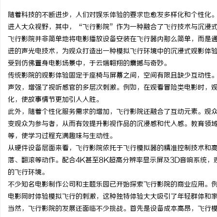
随着科技的不断进步，人们对娱乐体验的要求也愈发多样化和个性化
进入大众视野，其中，“飞行影院”作为一种融合了飞行技术与沉浸
飞行影院并非简单地将电影播放设备安装在飞行器内那么简单，而是通
进的声光电技术，为观众打造出一种模拟飞行环境中的沉浸式观影体
门
受到仿佛置身电影场景中，于云端翱翔的震撼与奇妙。
传统影院的观影体验固定于座椅与屏幕之间，空间有限且缺少互动性
声效，增强了视听感官的多层次刺激。例如，在观看冒险类电影时，
化，使故事情节更加引人入胜。
此外，随着个性化服务需求的增加，飞行影院还融合了互动元素。观
变观众为参与者，从而有效提升影视作品的沉浸感和代入感。教育领
等，使学习过程充满趣味与生动性。
从硬件设备层面来看，飞行影院依托于飞行模拟器的精准控制技术和
资
落、翻滚等动作。配合4K甚至8K超高分辨率显示屏及3D音响系统
的飞行环境。
不少知名电影制作公司和主题乐园已开始探索飞行影院的商业应用。
电影同时体验模拟飞行的刺激，这种独特体验大大吸引了年轻群体和
当然，飞行影院的发展还面临不少挑战。首先是设备成本高昂，飞行